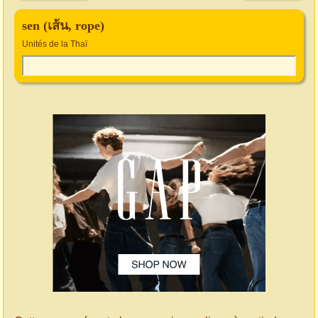
sen (เส้น, rope)
Unités de la Thaï