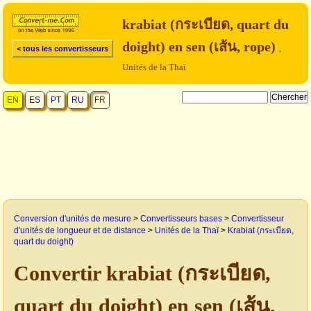
krabiat (กระเบียด, quart du
doight) en sen (เส้น, rope)
,
< tous les convertisseurs
Unités de la Thaï
EN
ES
PT
RU
FR
Conversion d'unités de mesure
>
Convertisseurs bases
>
Convertisseur
d'unités de longueur et de distance
>
Unités de la Thaï
>
Krabiat (กระเบียด,
quart du doight)
Convertir krabiat (กระเบียด,
quart du doight) en sen (เส้น,