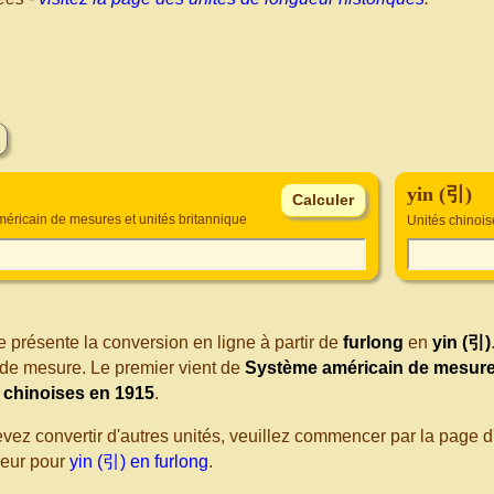
yin (引)
éricain de mesures et unités britannique
Unités chinoi
 présente la conversion en ligne à partir de
furlong
en
yin (引)
de mesure. Le premier vient de
Système américain de mesures
 chinoises en 1915
.
evez convertir d'autres unités, veuillez commencer par la page
seur pour
yin (引) en furlong
.