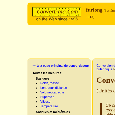
furlong
(Système
1915)
<< à la page principal de convertisseur
Conversion d
britannique
Toutes les mesures:
Conve
Basiques
Poids, masse
Longueur, distance
(Unités 
Volume, capacité
Superficie
Vitesse
Ce co
Température
reche
Antiques et médiévales
utili