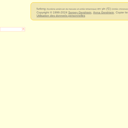
furlong
en yin (引)
(Système américain de mesures et unités britannique)
(Unités chinoises
Copyright © 1996-2024
Sergey Gershtein
,
Anna Gershtein
. Copier le
Utilisation des donneés personnelles