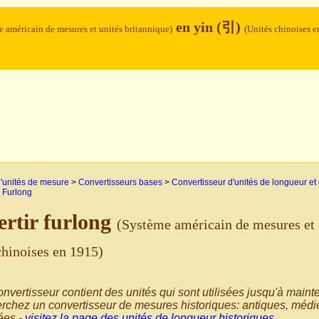
en yin (引)
 américain de mesures et unités britannique)
(Unités chinoises e
'unités de mesure
>
Convertisseurs bases
>
Convertisseur d'unités de longueur et
>
Furlong
rtir furlong
(Système américain de mesures et 
chinoises en 1915)
nvertisseur contient des unités qui sont utilisées jusqu'à maint
rchez un convertisseur de mesures historiques: antiques, médié
sées -
visitez la page des unités de longueur historiques
.