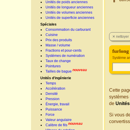
Unités de poids anciennes
Unités de longueur anciennes
Unités de volumes anciennes
Unités de superficie anciennes
Spéciales
Consommation du carburant
Cuisine
Prix des produits
Masse / volume
furlong
Fractions et pour-cents
Systèmes de numération
Système am
Taux de change
Pointures
nouveau
Tailles de bague
Unités d'ingénierie
Temps
Accélération
Cette page
Densité
systèmes 
Pression
de
Unités
Énergie, travail
Puissance
Si vous d
Force
Valeur angulaire
convertis
nouveau
Calibre de fils