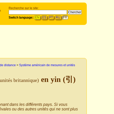
Recherche sur le site:
n
Switch language:
EN
ES
PT
RU
FR
 de distance
>
Système américain de mesures et unités
en yin (引)
unités britannique)
enant dans les différents pays. Si vous
vales ou des autres unités qui ne sont plus