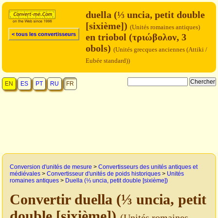
duella (⅓ uncia, petit double
[sixième])
(Unités romaines antiques)
< tous les convertisseurs
en triobol (τριώβολον, 3
obols)
(Unités grecques anciennes (Attiki /
Eubée standard))
EN
ES
PT
RU
FR
Conversion d'unités de mesure
>
Convertisseurs des unités antiques et
médiévales
>
Convertisseur d'unités de poids historiques
>
Unités
romaines antiques
>
Duella (⅓ uncia, petit double [sixième])
Convertir duella (⅓ uncia, petit
double [sixième])
(Unités romaines