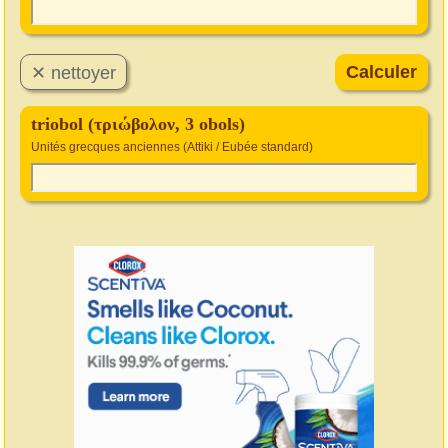
triobol (τριώβολον, 3 obols)
Unités grecques anciennes (Attiki / Eubée standard)