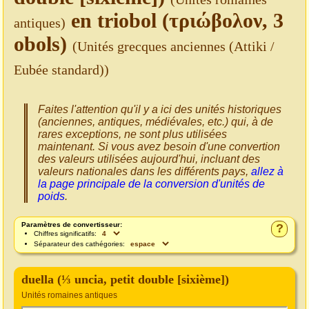
en triobol (τριώβολον, 3
antiques)
obols)
(Unités grecques anciennes (Attiki /
Eubée standard))
Faites l'attention qu'il y a ici des unités historiques
(anciennes, antiques, médiévales, etc.) qui, à de
rares exceptions, ne sont plus utilisées
maintenant. Si vous avez besoin d'une convertion
des valeurs utilisées aujourd'hui, incluant des
valeurs nationales dans les différents pays,
allez à
la page principale de la conversion d'unités de
poids
.
Paramètres de convertisseur:
?
Chiffres significatifs:
Séparateur des cathégories:
duella (⅓ uncia, petit double [sixième])
Unités romaines antiques