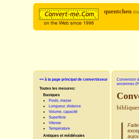
quentchen
(Un
<< à la page principal de convertisseur
Conversion d
anciennes (P
Toutes les mesures:
Conv
Basiques
Poids, masse
Longueur, distance
biblique
Volume, capacité
Superficie
Vitesse
Faite
Température
excep
Antiques et médiévales
aujou