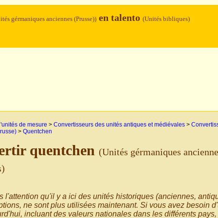
en talento
ités gérmaniques anciennes (Prusse))
(Unités bibliques)
'unités de mesure
>
Convertisseurs des unités antiques et médiévales
>
Convertiss
russe)
>
Quentchen
ertir quentchen
(Unités gérmaniques ancienne
s)
s l'attention qu'il y a ici des unités historiques (anciennes, anti
tions, ne sont plus utilisées maintenant. Si vous avez besoin d'
rd'hui, incluant des valeurs nationales dans les différents pays