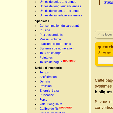
Unités de poids anciennes
d'uni
Unités de longueur anciennes
Unités de volumes anciennes
Unités de superficie anciennes
Spéciales
Consommation du carburant
Cuisine
Prix des produits
Masse / volume
Fractions et pour-cents
quentc
Systèmes de numération
Unités gér
Taux de change
Pointures
nouveau
Tailles de bague
Unités d'ingénierie
Temps
Accélération
Cette page
Densité
systèmes 
Pression
Énergie, travail
bibliques
Puissance
Force
Si vous d
Valeur angulaire
convertis
nouveau
Calibre de fils