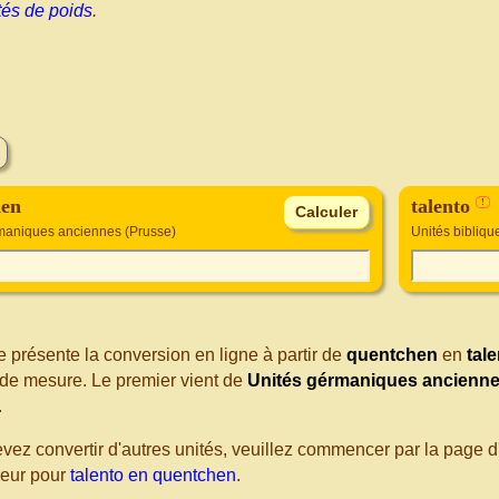
tés de poids
.
hen
talento
!
maniques anciennes (Prusse)
Unités bibliqu
 présente la conversion en ligne à partir de
quentchen
en
tal
de mesure. Le premier vient de
Unités gérmaniques ancienne
.
evez convertir d'autres unités, veuillez commencer par la page
seur pour
talento en quentchen
.