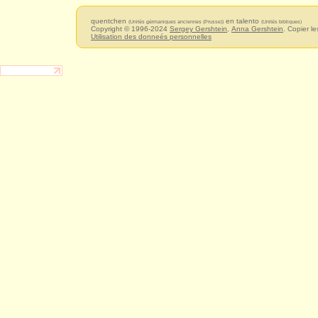
quentchen
en talento
(Unités gérmaniques anciennes (Prusse))
(Unités bibliques)
Copyright © 1996-2024
Sergey Gershtein
,
Anna Gershtein
. Copier le
Utilisation des donneés personnelles