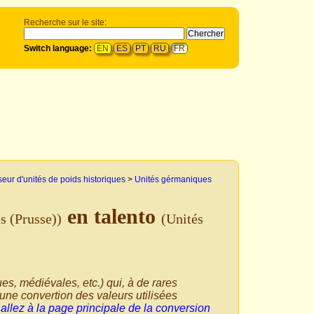
Recherche sur le site:
Switch language:
EN
ES
PT
RU
FR
eur d'unités de poids historiques
>
Unités gérmaniques
en talento
s (Prusse))
(Unités
ques, médiévales, etc.) qui, à de rares
une convertion des valeurs utilisées
,
allez à la page principale de la conversion