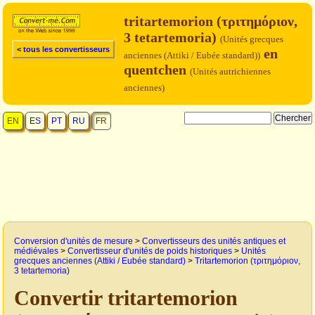
tritartemorion (τριτημόριον,
3 tetartemoria)
(Unités grecques
< tous les convertisseurs
en
anciennes (Attiki / Eubée standard))
quentchen
(Unités autrichiennes
anciennes)
EN
ES
PT
RU
FR
Conversion d'unités de mesure
>
Convertisseurs des unités antiques et
médiévales
>
Convertisseur d'unités de poids historiques
>
Unités
grecques anciennes (Attiki / Eubée standard)
>
Tritartemorion (τριτημόριον,
3 tetartemoria)
Convertir tritartemorion