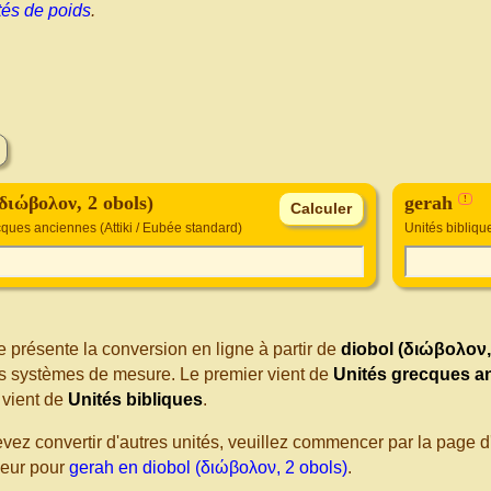
tés de poids
.
(διώβολον, 2 obols)
gerah
!
ques anciennes (Attiki / Eubée standard)
Unités bibliqu
 présente la conversion en ligne à partir de
diobol (διώβολον,
nts systèmes de mesure. Le premier vient de
Unités grecques an
vient de
Unités bibliques
.
evez convertir d'autres unités, veuillez commencer par la page
seur pour
gerah en diobol (διώβολον, 2 obols)
.