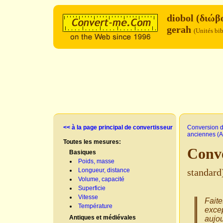
diobol (διώβ
gerah
(Unités bi
<< à la page principal de convertisseur
Conversion d
anciennes (At
Toutes les mesures:
Conve
Basiques
Poids, masse
Longueur, distance
standard
Volume, capacité
Superficie
Vitesse
Faite
Température
excep
Antiques et médiévales
aujou