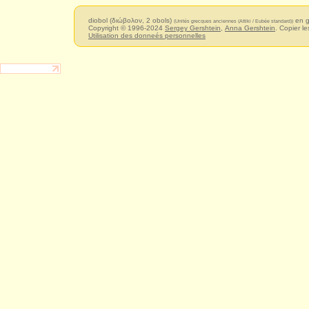
diobol (διώβολον, 2 obols)
en 
(Unités grecques anciennes (Attiki / Eubée standard))
Copyright © 1996-2024
Sergey Gershtein
,
Anna Gershtein
. Copier le
Utilisation des donneés personnelles