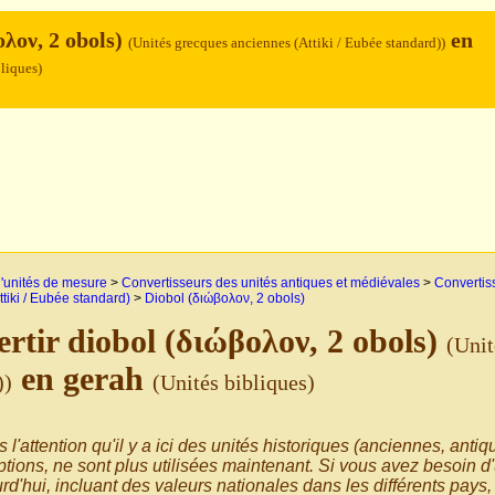
ολον, 2 obols)
en
(Unités grecques anciennes (Attiki / Eubée standard))
bliques)
'unités de mesure
>
Convertisseurs des unités antiques et médiévales
>
Convertiss
tiki / Eubée standard)
>
Diobol (διώβολον, 2 obols)
rtir diobol (διώβολον, 2 obols)
(Unit
en gerah
))
(Unités bibliques)
s l'attention qu'il y a ici des unités historiques (anciennes, anti
tions, ne sont plus utilisées maintenant. Si vous avez besoin d'
rd'hui, incluant des valeurs nationales dans les différents pays