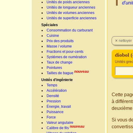
Unités de poids anciennes
d'uni
Unités de longueur anciennes
Unités de volumes anciennes
Unités de superficie anciennes
Spéciales
Consommation du carburant
Cuisine
Prix des produits
Masse / volume
Fractions et pour-cents
diobol 
Systèmes de numération
Unités grec
Taux de change
Pointures
nouveau
Tailles de bague
Unités d'ingénierie
Temps
Accélération
Cette page
Densité
à différe
Pression
Énergie, travail
deuxième 
Puissance
Force
Si vous d
Valeur angulaire
convertis
nouveau
Calibre de fils