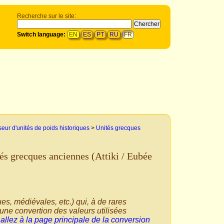
Recherche sur le site:
Switch language:
EN
ES
PT
RU
FR
eur d'unités de poids historiques
>
Unités grecques
és grecques anciennes (Attiki / Eubée
ques, médiévales, etc.) qui, à de rares
une convertion des valeurs utilisées
,
allez à la page principale de la conversion