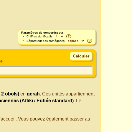
Paramètres de convertisseur:
Chiffres significatifs:
?
Séparateur des cathégories:
?
es
 2 obols)
en
gerah
. Ces unités appartiennent
ciennes (Attiki / Eubée standard)
. Le
 d'accueil. Vous pouvez également passer au