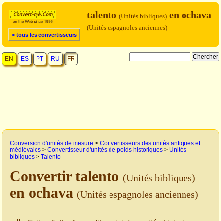
talento
en ochava
(Unités bibliques)
(Unités espagnoles anciennes)
< tous les convertisseurs
EN
ES
PT
RU
FR
Conversion d'unités de mesure
>
Convertisseurs des unités antiques et
médiévales
>
Convertisseur d'unités de poids historiques
>
Unités
bibliques
>
Talento
Convertir talento
(Unités bibliques)
en ochava
(Unités espagnoles anciennes)