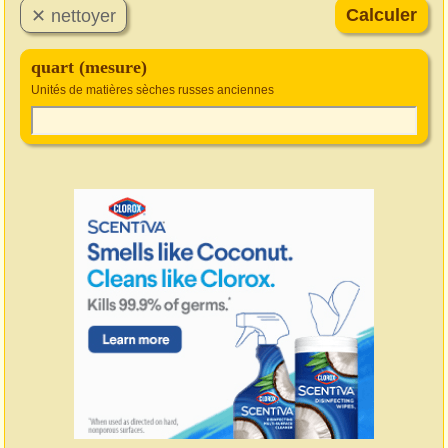
quart (mesure)
Unités de matières sèches russes anciennes