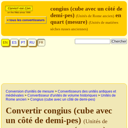
congius (cube avec un côté de
demi-pes)
en
(Unités de Rome ancien)
< tous les convertisseurs
quart (mesure)
(Unités de matières
sèches russes anciennes)
EN
ES
PT
RU
FR
Conversion d'unités de mesure
>
Convertisseurs des unités antiques et
médiévales
>
Convertisseur d'unités de volume historiques
>
Unités de
Rome ancien
>
Congius (cube avec un côté de demi-pes)
Convertir congius (cube avec
un côté de demi-pes)
(Unités de