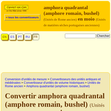
amphora quadrantal
(amphore romain, bushel)
< tous les convertisseurs
en moio
(Unités de Rome ancien)
(Unités
de matières sèches portugaises anciennes)
EN
ES
PT
RU
FR
Conversion d'unités de mesure
>
Convertisseurs des unités antiques et
médiévales
>
Convertisseur d'unités de volume historiques
>
Unités de
Rome ancien
>
Amphora quadrantal (amphore romain, bushel)
Convertir amphora quadrantal
(amphore romain, bushel)
(Unités