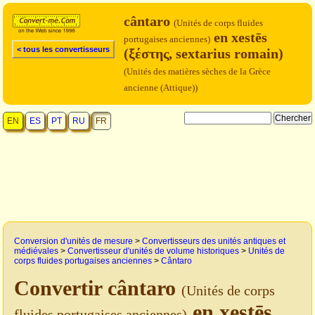
cântaro
(Unités de corps fluides
en xestēs
portugaises anciennes)
< tous les convertisseurs
(ξέστης, sextarius romain)
(Unités des matières sèches de la Grèce
ancienne (Attique))
EN
ES
PT
RU
FR
Conversion d'unités de mesure
>
Convertisseurs des unités antiques et
médiévales
>
Convertisseur d'unités de volume historiques
>
Unités de
corps fluides portugaises anciennes
>
Cântaro
Convertir cântaro
(Unités de corps
en xestēs
fluides portugaises anciennes)