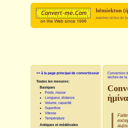
hēmiekton (ἡ
matières sèches de l
<< à la page principal de convertisseur
Conversion d
sèches de la
Toutes les mesures:
Conve
Basiques
Poids, masse
ἡμίν
Longueur, distance
Volume, capacité
Superficie
Vitesse
Faite
Température
excep
Antiques et médiévales
aujou