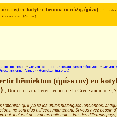
μίεκτον) en kotylē o hēmina (κοτύλη, ἡμίνα)
, Unités des
a Grèce ancienne (Attique)
'unités de mesure
>
Convertisseurs des unités antiques et médiévales
>
Convertis
 Grèce ancienne (Attique)
>
Hēmiekton (ἡμίεκτον)
rtir hēmiekton (ἡμίεκτον) en koty
α)
, Unités des matières sèches de la Grèce ancienne (A
s l'attention qu'il y a ici les unités historiques (anciennes, antiq
tions, ne sont plus utilisées maintenant. Si vous avez besoin d
rd'hui, incluant des valeurs nationales dans les différents pays