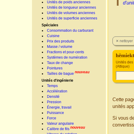
Unités de poids anciennes
d'uni
Unités de longueur anciennes
Unités de volumes anciennes
Unités de superficie anciennes
Spéciales
Consommation du carburant
Cuisine
Prix des produits
Masse / volume
Fractions et pour-cents
hēmiekt
Systèmes de numération
Unités des
Taux de change
(Attique)
Pointures
nouveau
Tailles de bague
Unités d'ingénierie
Temps
Accélération
Densité
Cette page
Pression
unités ap
Énergie, travail
Puissance
Si vous d
Force
Valeur angulaire
convertis
nouveau
Calibre de fils