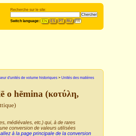
Recherche sur le site:
Switch language:
EN
ES
PT
RU
FR
seur d'unités de volume historiques
>
Unités des matières
lē o hēmina (κοτύλη,
ttique)
ues, médiévales, etc.) qui, à de rares
'une conversion de valeurs utilisées
,
allez à la page principale de la conversion