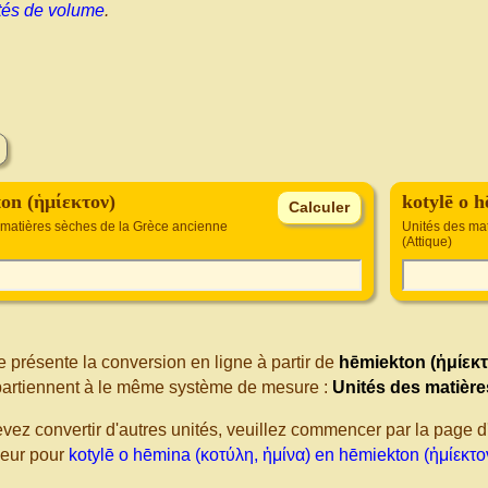
tés de volume
.
on (ἡμίεκτον)
kotylē o 
 matières sèches de la Grèce ancienne
Unités des ma
(Attique)
 présente la conversion en ligne à partir de
hēmiekton (ἡμίεκτ
partiennent à le même système de mesure :
Unités des matière
evez convertir d'autres unités, veuillez commencer par la page
seur pour
kotylē o hēmina (κοτύλη, ἡμίνα) en hēmiekton (ἡμίεκτο