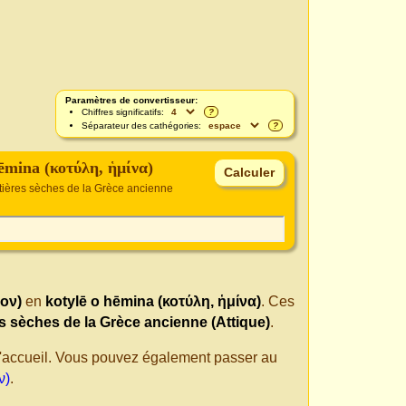
Paramètres de convertisseur:
Chiffres significatifs:
?
Séparateur des cathégories:
?
hēmina (κοτύλη, ἡμίνα)
tières sèches de la Grèce ancienne
ον)
en
kotylē o hēmina (κοτύλη, ἡμίνα)
. Ces
s sèches de la Grèce ancienne (Attique)
.
 d'accueil. Vous pouvez également passer au
ν)
.