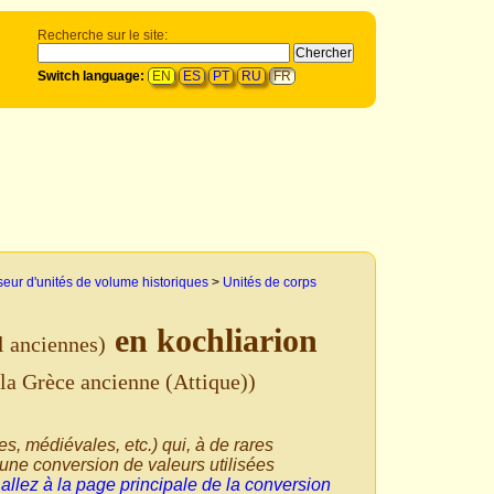
Recherche sur le site:
Switch language:
EN
ES
PT
RU
FR
seur d'unités de volume historiques
>
Unités de corps
en kochliarion
l anciennes)
 la Grèce ancienne (Attique))
ues, médiévales, etc.) qui, à de rares
'une conversion de valeurs utilisées
,
allez à la page principale de la conversion