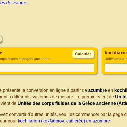
tés de volume
.
e
kochliario
corps fluides espagnol anciennes
Unités des cor
 présente la conversion en ligne à partir de
azumbre
en
kochli
nent à différents systèmes de mesure. Le premier vient de
Unité
vient de
Unités des corps fluides de la Grèce ancienne (Atti
evez convertir d'autres unités, veuillez commencer par la page
seur pour
kochliarion (κοχλιάριον, cuillerée) en azumbre
.