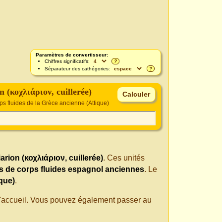
Paramètres de convertisseur:
Chiffres significatifs:
?
Séparateur des cathégories:
?
n (κοχλιάριον, cuillerée)
ps fluides de la Grèce ancienne (Attique)
arion (κοχλιάριον, cuillerée)
. Ces unités
s de corps fluides espagnol anciennes
. Le
que)
.
 d'accueil. Vous pouvez également passer au