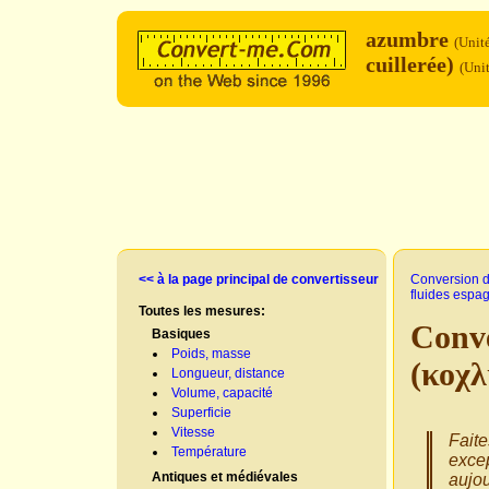
azumbre
(Unit
cuillerée)
(Unit
<< à la page principal de convertisseur
Conversion d
fluides espa
Toutes les mesures:
Conv
Basiques
Poids, masse
(κοχλ
Longueur, distance
Volume, capacité
Superficie
Vitesse
Faite
Température
excep
Antiques et médiévales
aujou