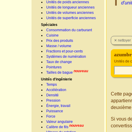
Unités de poids anciennes
d'uni
Unités de longueur anciennes
Unités de volumes anciennes
Unités de superficie anciennes
Spéciales
Consommation du carburant
Cuisine
Prix des produits
Masse / volume
Fractions et pour-cents
azumbr
Systèmes de numération
Unités de 
Taux de change
Pointures
nouveau
Tailles de bague
Unités d'ingénierie
Temps
Accélération
Cette page
Densité
appartien
Pression
Énergie, travail
deuxième 
Puissance
Force
Si vous d
Valeur angulaire
convertis
nouveau
Calibre de fils