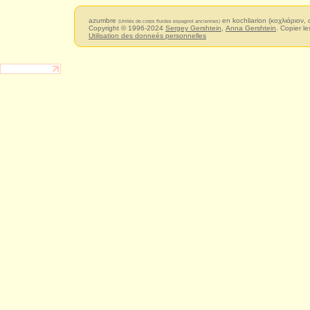
azumbre
en kochliarion (κοχλιάριον, 
(Unités de corps fluides espagnol anciennes)
Copyright © 1996-2024
Sergey Gershtein
,
Anna Gershtein
. Copier le
Utilisation des donneés personnelles