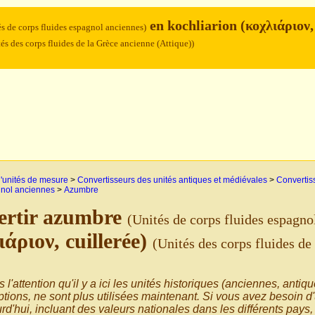
en kochliarion (κοχλιάριον,
és de corps fluides espagnol anciennes)
és des corps fluides de la Grèce ancienne (Attique))
'unités de mesure
>
Convertisseurs des unités antiques et médiévales
>
Convertis
gnol anciennes
>
Azumbre
ertir azumbre
(Unités de corps fluides espagno
ιάριον, cuillerée)
(Unités des corps fluides de
s l'attention qu'il y a ici les unités historiques (anciennes, antiq
tions, ne sont plus utilisées maintenant. Si vous avez besoin d
rd'hui, incluant des valeurs nationales dans les différents pays