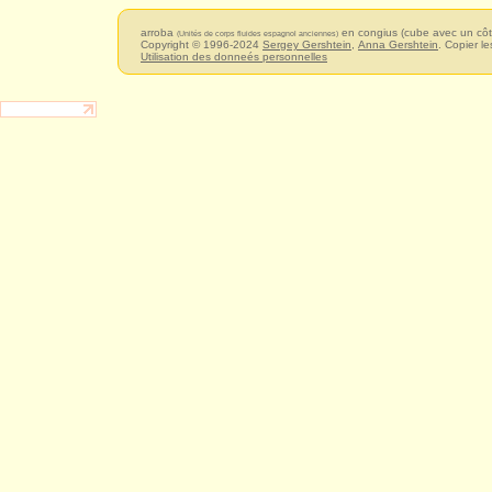
arroba
en congius (cube avec un cô
(Unités de corps fluides espagnol anciennes)
Copyright © 1996-2024
Sergey Gershtein
,
Anna Gershtein
. Copier le
Utilisation des donneés personnelles