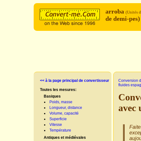
arroba
(Unités 
de demi-pes
<< à la page principal de convertisseur
Conversion d
fluides espa
Toutes les mesures:
Conve
Basiques
Poids, masse
avec 
Longueur, distance
Volume, capacité
Superficie
Vitesse
Faite
Température
excep
Antiques et médiévales
aujou