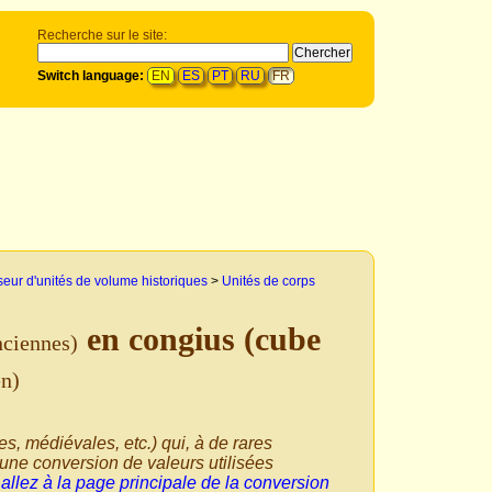
Recherche sur le site:
Switch language:
EN
ES
PT
RU
FR
seur d'unités de volume historiques
>
Unités de corps
en congius (cube
nciennes)
en)
ues, médiévales, etc.) qui, à de rares
'une conversion de valeurs utilisées
,
allez à la page principale de la conversion