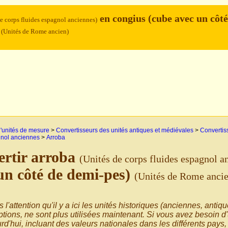
en congius (cube avec un côté
de corps fluides espagnol anciennes)
)
(Unités de Rome ancien)
'unités de mesure
>
Convertisseurs des unités antiques et médiévales
>
Convertis
gnol anciennes
>
Arroba
rtir arroba
(Unités de corps fluides espagnol a
un côté de demi-pes)
(Unités de Rome anci
s l'attention qu'il y a ici les unités historiques (anciennes, antiq
tions, ne sont plus utilisées maintenant. Si vous avez besoin d
rd'hui, incluant des valeurs nationales dans les différents pays