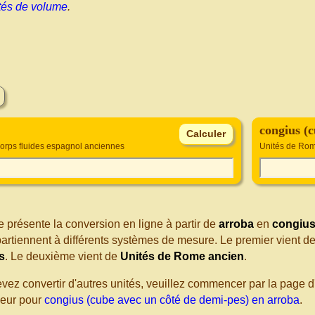
tés de volume
.
congius (c
corps fluides espagnol anciennes
Unités de Ro
 présente la conversion en ligne à partir de
arroba
en
congius
artiennent à différents systèmes de mesure. Le premier vient d
s
. Le deuxième vient de
Unités de Rome ancien
.
evez convertir d'autres unités, veuillez commencer par la page
seur pour
congius (cube avec un côté de demi-pes) en arroba
.