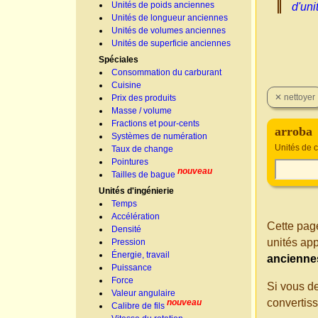
Unités de poids anciennes
d'uni
Unités de longueur anciennes
Unités de volumes anciennes
Unités de superficie anciennes
Spéciales
Consommation du carburant
Cuisine
Prix des produits
Masse / volume
Fractions et pour-cents
arroba
Systèmes de numération
Unités de 
Taux de change
Pointures
nouveau
Tailles de bague
Unités d'ingénierie
Temps
Accélération
Cette page
Densité
unités app
Pression
Énergie, travail
ancienne
Puissance
Force
Si vous d
Valeur angulaire
convertis
nouveau
Calibre de fils