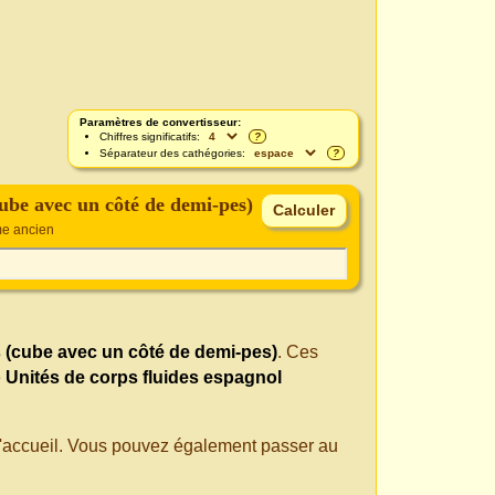
Paramètres de convertisseur:
Chiffres significatifs:
?
Séparateur des cathégories:
?
ube avec un côté de demi-pes)
me ancien
 (cube avec un côté de demi-pes)
. Ces
e
Unités de corps fluides espagnol
 d'accueil. Vous pouvez également passer au