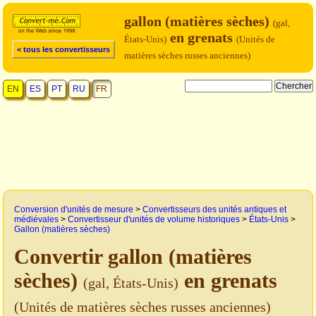
gallon (matières sèches)
(gal,
en grenats
États-Unis)
(Unités de
< tous les convertisseurs
matières sèches russes anciennes)
EN
ES
PT
RU
FR
Conversion d'unités de mesure
>
Convertisseurs des unités antiques et
médiévales
>
Convertisseur d'unités de volume historiques
>
États-Unis
>
Gallon (matières sèches)
Convertir gallon (matières
sèches)
en grenats
(gal, États-Unis)
(Unités de matières sèches russes anciennes)