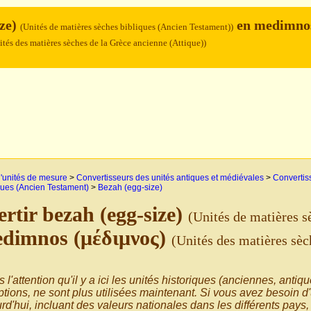
ize)
en medimno
(Unités de matières sèches bibliques (Ancien Testament))
ités des matières sèches de la Grèce ancienne (Attique))
'unités de mesure
>
Convertisseurs des unités antiques et médiévales
>
Convertis
ques (Ancien Testament)
>
Bezah (egg-size)
rtir bezah (egg-size)
(Unités de matières s
edimnos (μέδιμνος)
(Unités des matières sèc
s l'attention qu'il y a ici les unités historiques (anciennes, antiq
tions, ne sont plus utilisées maintenant. Si vous avez besoin d
rd'hui, incluant des valeurs nationales dans les différents pays