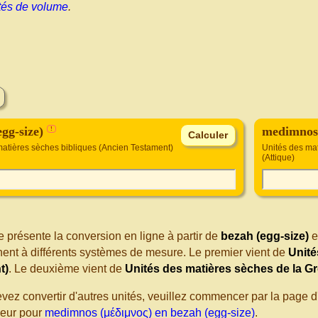
tés de volume
.
egg-size)
medimnos 
!
matières sèches bibliques (Ancien Testament)
Unités des ma
(Attique)
 présente la conversion en ligne à partir de
bezah (egg-size)
e
nent à différents systèmes de mesure. Le premier vient de
Unité
t)
. Le deuxième vient de
Unités des matières sèches de la Gr
evez convertir d'autres unités, veuillez commencer par la page
seur pour
medimnos (μέδιμνος) en bezah (egg-size)
.