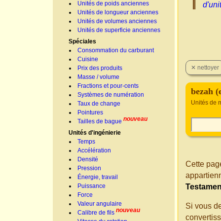
Unités de poids anciennes
d'uni
Unités de longueur anciennes
Unités de volumes anciennes
Unités de superficie anciennes
Spéciales
Consommation du carburant
Cuisine
Prix des produits
Masse / volume
Fractions et pour-cents
bezah (
Systèmes de numération
Unités de 
Taux de change
Pointures
nouveau
Tailles de bague
Unités d'ingénierie
Temps
Accélération
Densité
Cette page
Pression
appartien
Énergie, travail
Puissance
Testamen
Force
Valeur angulaire
Si vous d
nouveau
Calibre de fils
convertis