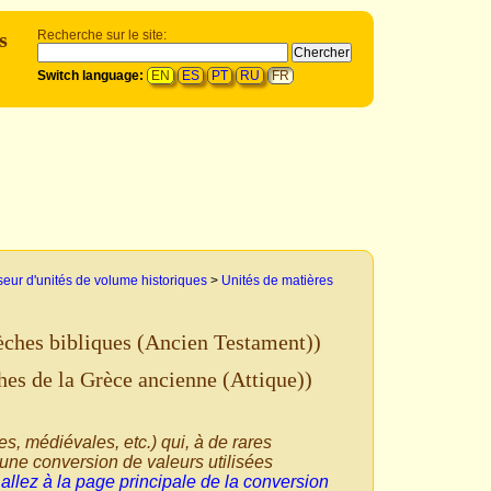
s
Recherche sur le site:
Switch language:
EN
ES
PT
RU
FR
seur d'unités de volume historiques
>
Unités de matières
èches bibliques (Ancien Testament))
hes de la Grèce ancienne (Attique))
ues, médiévales, etc.) qui, à de rares
'une conversion de valeurs utilisées
,
allez à la page principale de la conversion