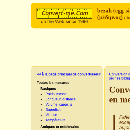
bezah (egg-s
(μέδιμνος)
(Un
<< à la page principal de convertisseur
Conversion d
sèches bibli
Toutes les mesures:
Conve
Basiques
Poids, masse
en m
Longueur, distance
Volume, capacité
Superficie
Vitesse
Faite
Température
excep
Antiques et médiévales
aujou