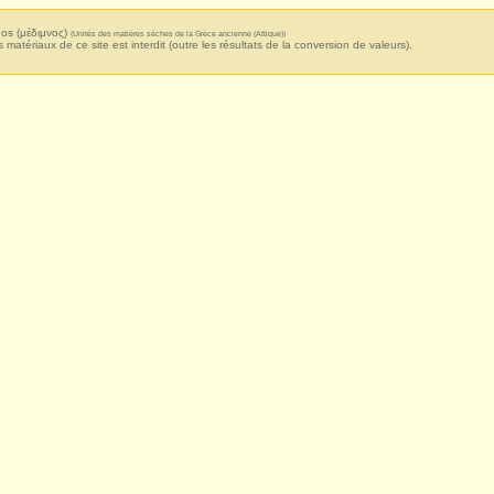
os (μέδιμνος)
(Unités des matières sèches de la Grèce ancienne (Attique))
s matériaux de ce site est interdit (outre les résultats de la conversion de valeurs).