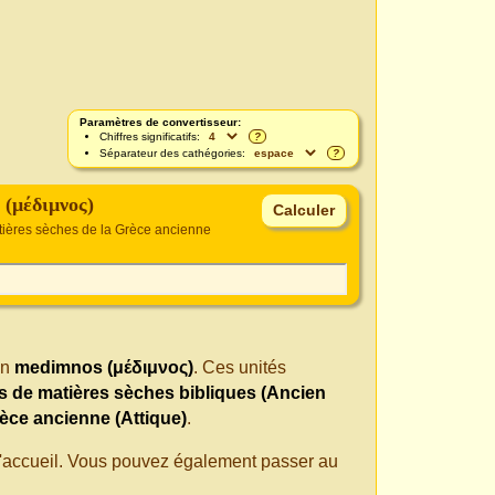
Paramètres de convertisseur:
Chiffres significatifs:
?
Séparateur des cathégories:
?
(μέδιμνος)
tières sèches de la Grèce ancienne
n
medimnos (μέδιμνος)
. Ces unités
s de matières sèches bibliques (Ancien
èce ancienne (Attique)
.
 d'accueil. Vous pouvez également passer au