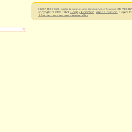
bezah (egg-size)
en medimn
(Unités de matières sèches bibliques (Ancien Testament))
Copyright © 1996-2024
Sergey Gershtein
,
Anna Gershtein
. Copier le
Utilisation des donneés personnelles