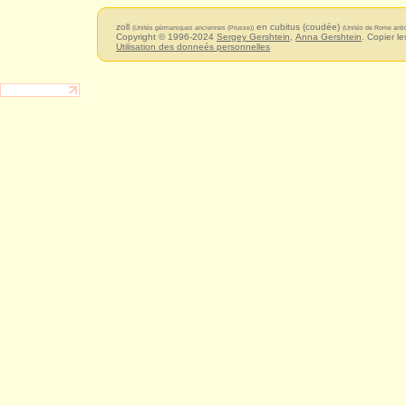
zoll
en cubitus (coudée)
(Unités gérmaniques anciennes (Prusse))
(Unités de Rome anti
Copyright © 1996-2024
Sergey Gershtein
,
Anna Gershtein
. Copier le
Utilisation des donneés personnelles