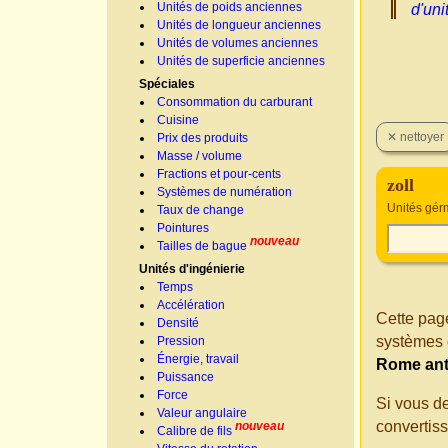
Unités de poids anciennes
d'uni
Unités de longueur anciennes
Unités de volumes anciennes
Unités de superficie anciennes
Spéciales
Consommation du carburant
Cuisine
Prix des produits
Masse / volume
Fractions et pour-cents
zoll
Systèmes de numération
Unités gér
Taux de change
Pointures
nouveau
Tailles de bague
Unités d'ingénierie
Temps
Accélération
Cette page
Densité
systèmes 
Pression
Énergie, travail
Rome ant
Puissance
Force
Si vous d
Valeur angulaire
convertis
nouveau
Calibre de fils