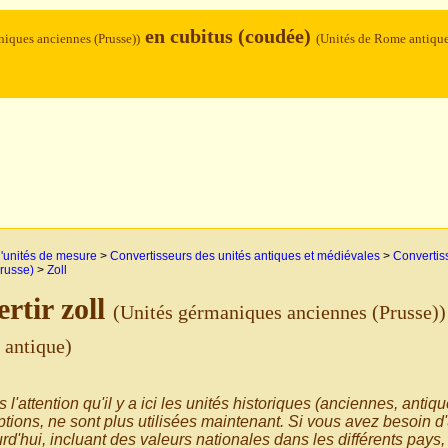
en cubitus (coudée)
niques anciennes (Prusse))
(Unités de Rome antiqu
'unités de mesure
>
Convertisseurs des unités antiques et médiévales
>
Convertiss
russe)
>
Zoll
rtir zoll
(Unités gérmaniques anciennes (Prusse))
antique)
s l'attention qu'il y a ici les unités historiques (anciennes, antiq
tions, ne sont plus utilisées maintenant. Si vous avez besoin d'
rd'hui, incluant des valeurs nationales dans les différents pays