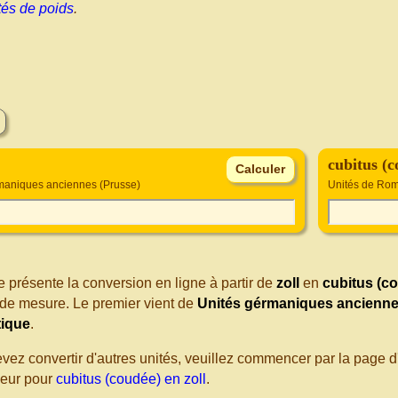
tés de poids
.
cubitus (c
maniques anciennes (Prusse)
Unités de Rom
 présente la conversion en ligne à partir de
zoll
en
cubitus (c
de mesure. Le premier vient de
Unités gérmaniques ancienne
ique
.
evez convertir d'autres unités, veuillez commencer par la page
seur pour
cubitus (coudée) en zoll
.