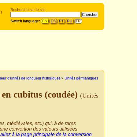
Recherche sur le site:
e)
Switch language:
EN
ES
PT
RU
FR
eur d'unités de longueur historiques
>
Unités gérmaniques
en cubitus (coudée)
(Unités
ues, médiévales, etc.) qui, à de rares
une convertion des valeurs utilisées
,
allez à la page principale de la conversion