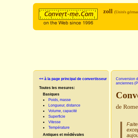
zoll
(Unités gérma
<< à la page principal de convertisseur
Conversion d
anciennes (P
Toutes les mesures:
Conve
Basiques
Poids, masse
Longueur, distance
de Rome 
Volume, capacité
Superficie
Vitesse
Faite
Température
excep
Antiques et médiévales
aujou