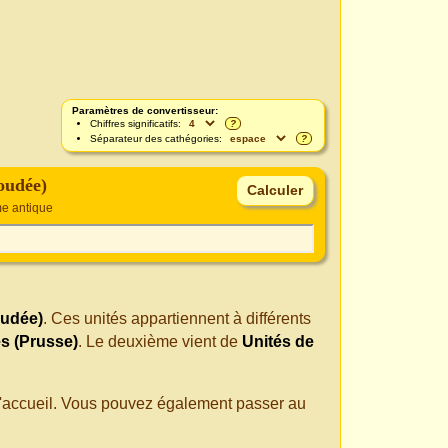
Paramètres de convertisseur:
Chiffres significatifs:
?
Séparateur des cathégories:
?
oudée)
e antique
oudée)
. Ces unités appartiennent à différents
s (Prusse)
. Le deuxième vient de
Unités de
 d'accueil. Vous pouvez également passer au