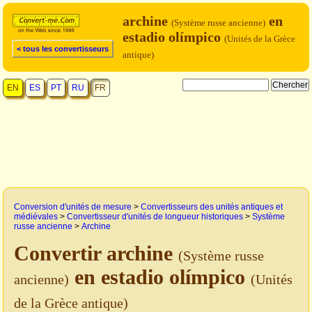
archine
en
(Système russe ancienne)
estadio olímpico
(Unités de la Grèce
< tous les convertisseurs
antique)
EN
ES
PT
RU
FR
Conversion d'unités de mesure
>
Convertisseurs des unités antiques et
médiévales
>
Convertisseur d'unités de longueur historiques
>
Système
russe ancienne
>
Archine
Convertir archine
(Système russe
en estadio olímpico
ancienne)
(Unités
de la Grèce antique)