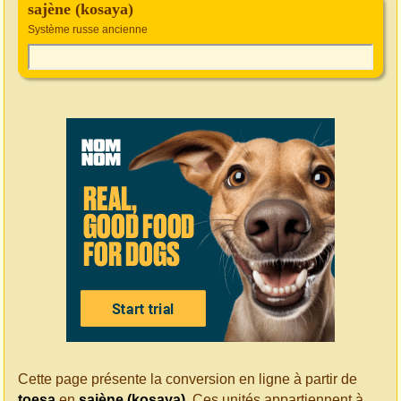
sajène (kosaya)
Système russe ancienne
Cette page présente la conversion en ligne à partir de
toesa
en
sajène (kosaya)
. Ces unités appartiennent à