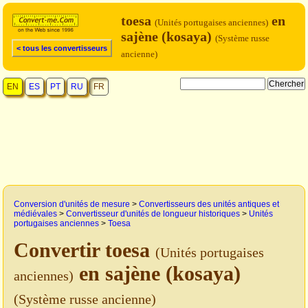
toesa
en
(Unités portugaises anciennes)
sajène (kosaya)
(Système russe
< tous les convertisseurs
ancienne)
EN
ES
PT
RU
FR
Conversion d'unités de mesure
>
Convertisseurs des unités antiques et
médiévales
>
Convertisseur d'unités de longueur historiques
>
Unités
portugaises anciennes
>
Toesa
Convertir toesa
(Unités portugaises
en sajène (kosaya)
anciennes)
(Système russe ancienne)