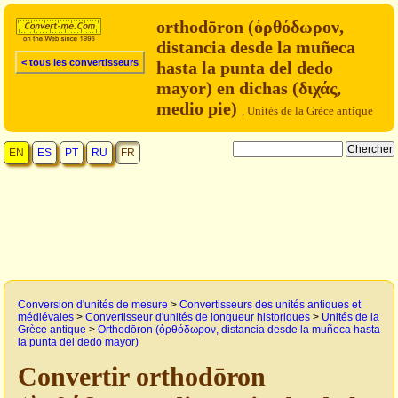
orthodōron (ὀρθόδωρον,
distancia desde la muñeca
< tous les convertisseurs
hasta la punta del dedo
mayor) en dichas (διχάς,
medio pie)
, Unités de la Grèce antique
EN
ES
PT
RU
FR
Conversion d'unités de mesure
>
Convertisseurs des unités antiques et
médiévales
>
Convertisseur d'unités de longueur historiques
>
Unités de la
Grèce antique
>
Orthodōron (ὀρθόδωρον, distancia desde la muñeca hasta
la punta del dedo mayor)
Convertir orthodōron