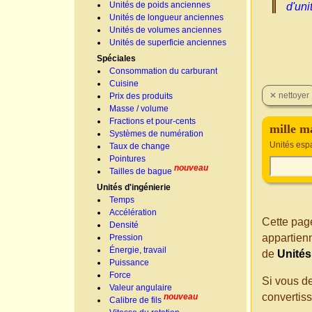
Unités de poids anciennes
d'uni
Unités de longueur anciennes
Unités de volumes anciennes
Unités de superficie anciennes
Spéciales
Consommation du carburant
Cuisine
Prix des produits
Masse / volume
Fractions et pour-cents
mille m
Systèmes de numération
Unités esp
Taux de change
Pointures
nouveau
Tailles de bague
Unités d'ingénierie
Temps
Accélération
Cette page
Densité
appartien
Pression
Énergie, travail
de
Unités
Puissance
Force
Si vous d
Valeur angulaire
convertis
nouveau
Calibre de fils