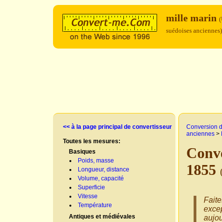
mille marin
(
suédoises anciennes)
<< à la page principal de convertisseur
Conversion d
anciennes
>
Toutes les mesures:
Conve
Basiques
Poids, masse
1855
Longueur, distance
Volume, capacité
Superficie
Vitesse
Faite
Température
excep
Antiques et médiévales
aujou