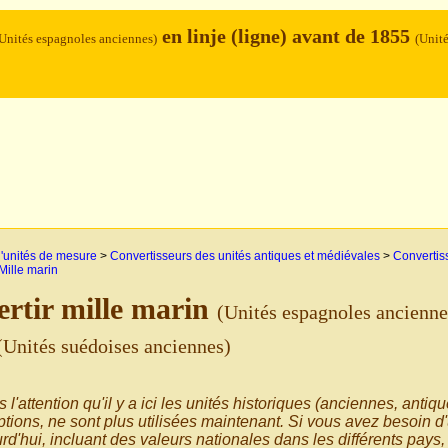
en linje (ligne) avant de 1855
Unités espagnoles anciennes)
(Unit
'unités de mesure
>
Convertisseurs des unités antiques et médiévales
>
Convertiss
Mille marin
rtir mille marin
(Unités espagnoles ancienne
(Unités suédoises anciennes)
s l'attention qu'il y a ici les unités historiques (anciennes, antiq
tions, ne sont plus utilisées maintenant. Si vous avez besoin d'
rd'hui, incluant des valeurs nationales dans les différents pays