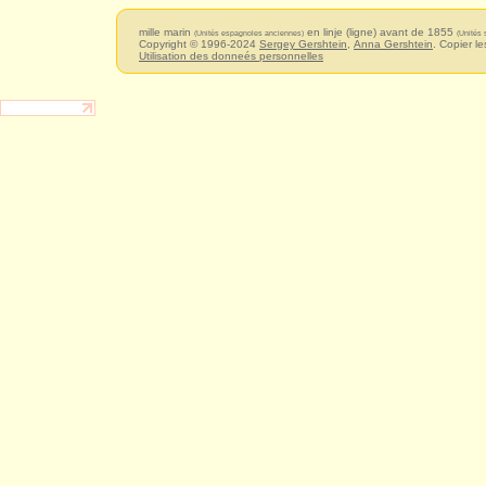
mille marin
en linje (ligne) avant de 1855
(Unités espagnoles anciennes)
(Unités
Copyright © 1996-2024
Sergey Gershtein
,
Anna Gershtein
. Copier le
Utilisation des donneés personnelles