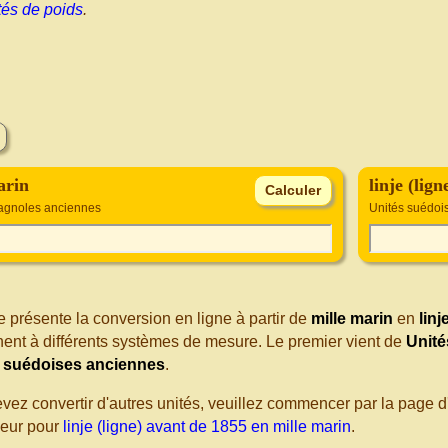
tés de poids
.
arin
linje (lig
agnoles anciennes
Unités suédoi
 présente la conversion en ligne à partir de
mille marin
en
linj
nent à différents systèmes de mesure. Le premier vient de
Unité
 suédoises anciennes
.
evez convertir d'autres unités, veuillez commencer par la page
seur pour
linje (ligne) avant de 1855 en mille marin
.