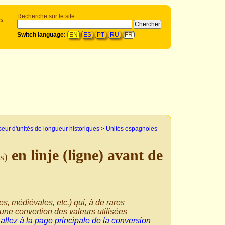
Recherche sur le site:
és
Switch language:
EN
ES
PT
RU
FR
eur d'unités de longueur historiques
>
Unités espagnoles
en linje (ligne) avant de
s)
ues, médiévales, etc.) qui, à de rares
une convertion des valeurs utilisées
,
allez à la page principale de la conversion