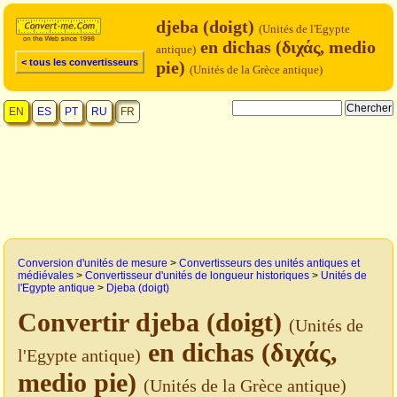
djeba (doigt)
(Unités de l'Egypte
en dichas (διχάς, medio
antique)
< tous les convertisseurs
pie)
(Unités de la Grèce antique)
EN
ES
PT
RU
FR
Conversion d'unités de mesure
>
Convertisseurs des unités antiques et
médiévales
>
Convertisseur d'unités de longueur historiques
>
Unités de
l'Egypte antique
>
Djeba (doigt)
Convertir djeba (doigt)
(Unités de
en dichas (διχάς,
l'Egypte antique)
medio pie)
(Unités de la Grèce antique)