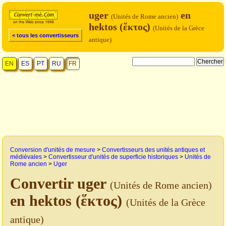
uger
en
(Unités de Rome ancien)
hektos (ἕκτος)
(Unités de la Grèce
< tous les convertisseurs
antique)
EN
ES
PT
RU
FR
Conversion d'unités de mesure
>
Convertisseurs des unités antiques et
médiévales
>
Convertisseur d'unités de superficie historiques
>
Unités de
Rome ancien
>
Uger
Convertir uger
(Unités de Rome ancien)
en hektos (ἕκτος)
(Unités de la Grèce
antique)