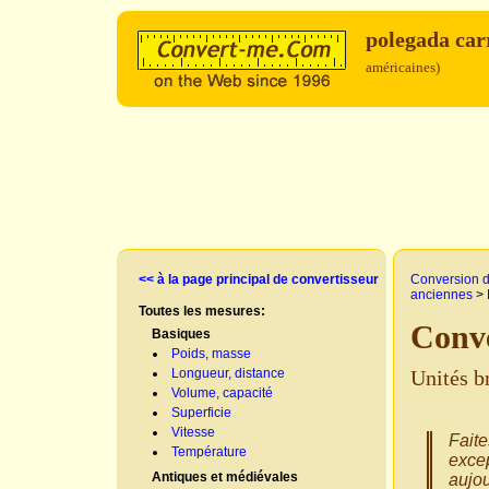
polegada ca
américaines)
<< à la page principal de convertisseur
Conversion d
anciennes
>
Toutes les mesures:
Conve
Basiques
Poids, masse
Longueur, distance
Unités b
Volume, capacité
Superficie
Vitesse
Faite
Température
excep
Antiques et médiévales
aujou