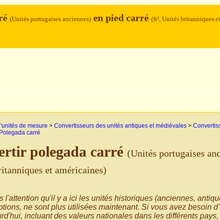
rré
en pied carré
(Unités portugaises anciennes)
(ft², Unités britanniques e
'unités de mesure
>
Convertisseurs des unités antiques et médiévales
>
Convertiss
Polegada carré
rtir polegada carré
(Unités portugaises an
ritanniques et américaines)
s l'attention qu'il y a ici les unités historiques (anciennes, antiq
tions, ne sont plus utilisées maintenant. Si vous avez besoin d'
rd'hui, incluant des valeurs nationales dans les différents pays