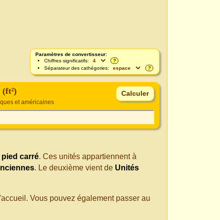
Paramètres de convertisseur:
Chiffres significatifs:
?
Séparateur des cathégories:
?
(ft²)
iques et américaines
n
pied carré
. Ces unités appartiennent à
anciennes
. Le deuxième vient de
Unités
 d'accueil. Vous pouvez également passer au