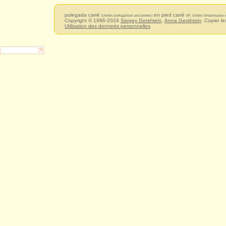
polegada carré
en pied carré
(Unités portugaises anciennes)
(ft², Unités britanniques
Copyright © 1996-2024
Sergey Gershtein
,
Anna Gershtein
. Copier le
Utilisation des donneés personnelles