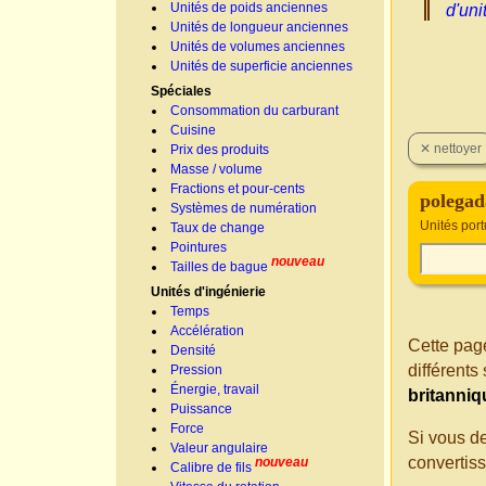
Unités de poids anciennes
d'uni
Unités de longueur anciennes
Unités de volumes anciennes
Unités de superficie anciennes
Spéciales
Consommation du carburant
Cuisine
Prix des produits
Masse / volume
Fractions et pour-cents
polegad
Systèmes de numération
Unités por
Taux de change
Pointures
nouveau
Tailles de bague
Unités d'ingénierie
Temps
Accélération
Cette page
Densité
différent
Pression
Énergie, travail
britanniq
Puissance
Force
Si vous d
Valeur angulaire
convertis
nouveau
Calibre de fils