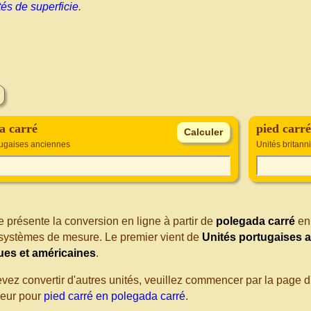
tés de superficie
.
a carré
pied carré 
tugaises anciennes
Unités britann
 présente la conversion en ligne à partir de
polegada carré
e
s systèmes de mesure. Le premier vient de
Unités portugaises 
ues et américaines
.
evez convertir d'autres unités, veuillez commencer par la page
seur pour
pied carré en polegada carré
.