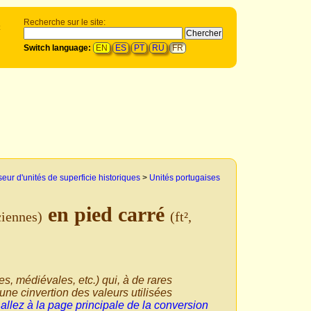
Recherche sur le site:
t
Switch language:
EN
ES
PT
RU
FR
eur d'unités de superficie historiques
>
Unités portugaises
en pied carré
ciennes)
(ft²,
ues, médiévales, etc.) qui, à de rares
une cinvertion des valeurs utilisées
,
allez à la page principale de la conversion