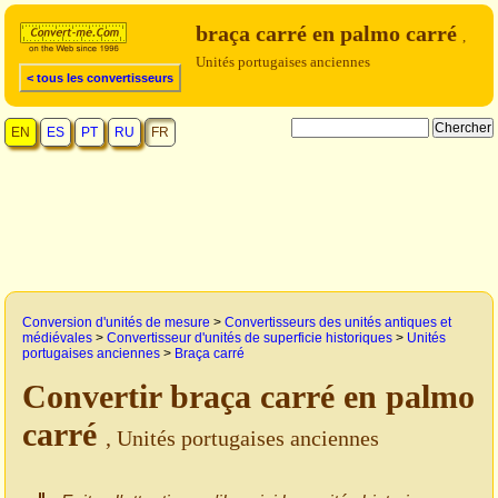
braça carré en palmo carré
,
Unités portugaises anciennes
< tous les convertisseurs
EN
ES
PT
RU
FR
Conversion d'unités de mesure
>
Convertisseurs des unités antiques et
médiévales
>
Convertisseur d'unités de superficie historiques
>
Unités
portugaises anciennes
>
Braça carré
Convertir braça carré en palmo
carré
, Unités portugaises anciennes