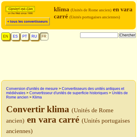
klima
en vara
(Unités de Rome ancien)
carré
(Unités portugaises anciennes)
< tous les convertisseurs
EN
ES
PT
RU
FR
Conversion d'unités de mesure
>
Convertisseurs des unités antiques et
médiévales
>
Convertisseur d'unités de superficie historiques
>
Unités de
Rome ancien
>
Klima
Convertir klima
(Unités de Rome
en vara carré
ancien)
(Unités portugaises
anciennes)