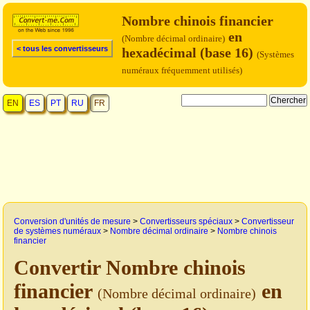
Nombre chinois financier
en
(Nombre décimal ordinaire)
< tous les convertisseurs
hexadécimal (base 16)
(Systèmes
numéraux fréquemment utilisés)
EN
ES
PT
RU
FR
Conversion d'unités de mesure
>
Convertisseurs spéciaux
>
Convertisseur
de systèmes numéraux
>
Nombre décimal ordinaire
>
Nombre chinois
financier
Convertir Nombre chinois
financier
en
(Nombre décimal ordinaire)