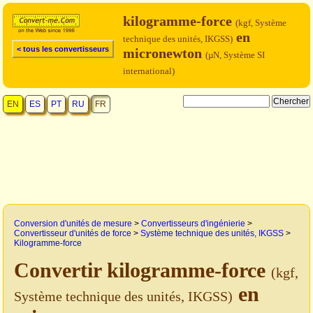
kilogramme-force
(kgf, Système
en
technique des unités, IKGSS)
< tous les convertisseurs
micronewton
(µN, Système SI
international)
EN
ES
PT
RU
FR
Conversion d'unités de mesure
>
Convertisseurs d'ingénierie
>
Convertisseur d'unités de force
>
Système technique des unités, IKGSS
>
Kilogramme-force
Convertir kilogramme-force
(kgf,
en
Système technique des unités, IKGSS)