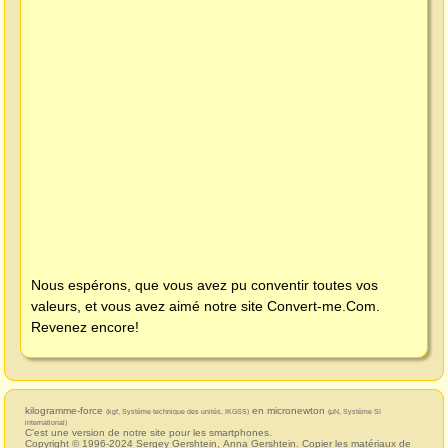
Nous espérons, que vous avez pu conventir toutes vos
valeurs, et vous avez aimé notre site
Convert-me.Com
.
Revenez encore!
kilogramme-force
en micronewton
(kgf, Système technique des unités, IKGSS)
(µN, Système SI
international)
C'est une version de notre site pour les smartphones.
Copyright © 1996-2024
Sergey Gershtein
,
Anna Gershtein
. Copier les matériaux de