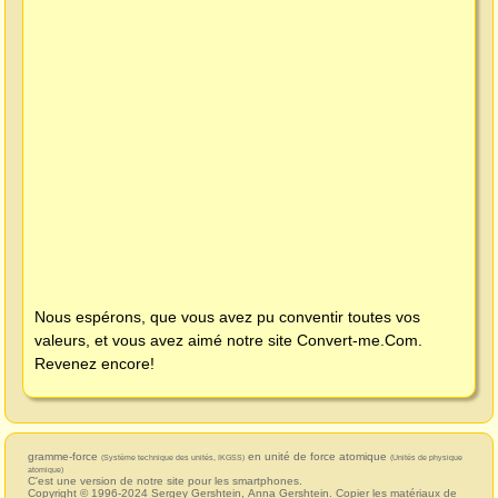
Nous espérons, que vous avez pu conventir toutes vos
valeurs, et vous avez aimé notre site
Convert-me.Com
.
Revenez encore!
gramme-force
en unité de force atomique
(Système technique des unités, IKGSS)
(Unités de physique
atomique)
C'est une version de notre site pour les smartphones.
Copyright © 1996-2024
Sergey Gershtein
,
Anna Gershtein
. Copier les matériaux de