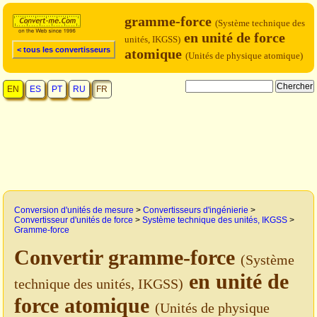
gramme-force
(Système technique des
en unité de force
unités, IKGSS)
< tous les convertisseurs
atomique
(Unités de physique atomique)
EN
ES
PT
RU
FR
Conversion d'unités de mesure
>
Convertisseurs d'ingénierie
>
Convertisseur d'unités de force
>
Système technique des unités, IKGSS
>
Gramme-force
Convertir gramme-force
(Système
en unité de
technique des unités, IKGSS)
force atomique
(Unités de physique