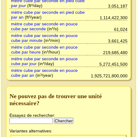
mètre cube par seconde en pied cube
par jour
(ft³/day)
3,051,187
mètre cube par seconde en pied cube
par an
(ft³/year)
1,114,422,300
mètre cube par seconde en pouce
cube par seconde
(in³/s)
61,024
mètre cube par seconde en pouce
cube par minute
(in³/min)
3,661,425
mètre cube par seconde en pouce
cube par heure
(in³/hour)
219,685,480
mètre cube par seconde en pouce
cube par jour
(in³/day)
5,272,451,500
mètre cube par seconde en pouce
cube par an
(in³/year)
1,925,721,800,000
Ne pouvez pas de trouver une unité
nécessaire?
Essayez de rechercher:
Variantes alternatives: