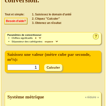
Tout et simple:
Saisissez le domain d'unité
Cliquez "Calculer"
Besoin d’aide?
Obtenez un résultat
Paramètres de convertisseur:
?
Chiffres significatifs:
Séparateur des cathégories:
Saisissez une valeur (
mètre cube par seconde
,
m³/s):
Système métrique
réduire
»
»