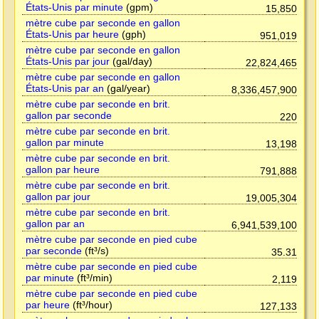
États-Unis par minute
(gpm)
15,850
mètre cube par seconde en gallon
États-Unis par heure
(gph)
951,019
mètre cube par seconde en gallon
États-Unis par jour
(gal/day)
22,824,465
mètre cube par seconde en gallon
États-Unis par an
(gal/year)
8,336,457,900
mètre cube par seconde en brit.
gallon par seconde
220
mètre cube par seconde en brit.
gallon par minute
13,198
mètre cube par seconde en brit.
gallon par heure
791,888
mètre cube par seconde en brit.
gallon par jour
19,005,304
mètre cube par seconde en brit.
gallon par an
6,941,539,100
mètre cube par seconde en pied cube
par seconde
(ft³/s)
35.31
mètre cube par seconde en pied cube
par minute
(ft³/min)
2,119
mètre cube par seconde en pied cube
par heure
(ft³/hour)
127,133