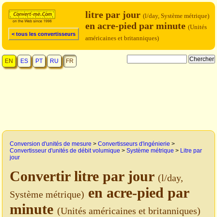
litre par jour
(l/day, Système métrique)
en acre-pied par minute
(Unités
< tous les convertisseurs
américaines et britanniques)
EN
ES
PT
RU
FR
Conversion d'unités de mesure
>
Convertisseurs d'ingénierie
>
Convertisseur d'unités de débit volumique
>
Système métrique
>
Litre par
jour
Convertir litre par jour
(l/day,
en acre-pied par
Système métrique)
minute
(Unités américaines et britanniques)