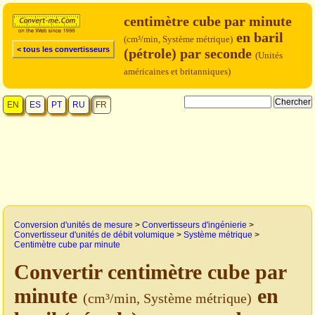
centimètre cube par minute
en baril
(cm³/min, Système métrique)
< tous les convertisseurs
(pétrole) par seconde
(Unités
américaines et britanniques)
EN
ES
PT
RU
FR
Conversion d'unités de mesure
>
Convertisseurs d'ingénierie
>
Convertisseur d'unités de débit volumique
>
Système métrique
>
Centimètre cube par minute
Convertir centimètre cube par
minute
en
(cm³/min, Système métrique)