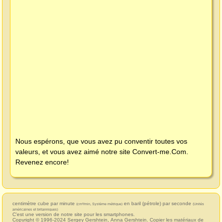
Nous espérons, que vous avez pu conventir toutes vos
valeurs, et vous avez aimé notre site
Convert-me.Com
.
Revenez encore!
centimètre cube par minute
en baril (pétrole) par seconde
(cm³/min, Système métrique)
(Unités
américaines et britanniques)
C'est une version de notre site pour les smartphones.
Copyright © 1996-2024
Sergey Gershtein
,
Anna Gershtein
. Copier les matériaux de