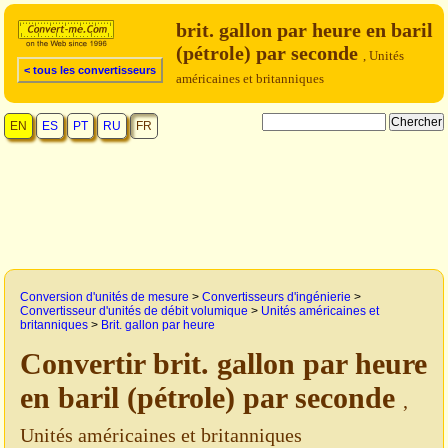
brit. gallon par heure en baril
(pétrole) par seconde
, Unités
< tous les convertisseurs
américaines et britanniques
EN
ES
PT
RU
FR
Conversion d'unités de mesure
>
Convertisseurs d'ingénierie
>
Convertisseur d'unités de débit volumique
>
Unités américaines et
britanniques
>
Brit. gallon par heure
Convertir brit. gallon par heure
en baril (pétrole) par seconde
,
Unités américaines et britanniques