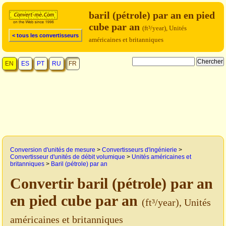
baril (pétrole) par an en pied
cube par an
(ft³/year), Unités
< tous les convertisseurs
américaines et britanniques
EN
ES
PT
RU
FR
Conversion d'unités de mesure
>
Convertisseurs d'ingénierie
>
Convertisseur d'unités de débit volumique
>
Unités américaines et
britanniques
>
Baril (pétrole) par an
Convertir baril (pétrole) par an
en pied cube par an
(ft³/year), Unités
américaines et britanniques