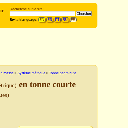
ar
Recherche sur le site:
Switch language:
EN
ES
PT
RU
FR
 en masse
>
Système métrique
>
Tonne par minute
en tonne courte
trique)
ues)