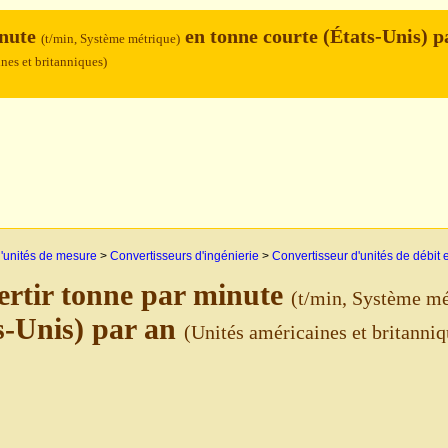
inute
en tonne courte (États-Unis) p
(t/min, Système métrique)
nes et britanniques)
'unités de mesure
>
Convertisseurs d'ingénierie
>
Convertisseur d'unités de débit
rtir tonne par minute
(t/min, Système mé
s-Unis) par an
(Unités américaines et britanniq