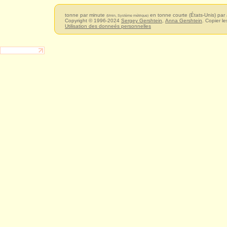
tonne par minute
en tonne courte (États-Unis) par
(t/min, Système métrique)
Copyright © 1996-2024
Sergey Gershtein
,
Anna Gershtein
. Copier le
Utilisation des donneés personnelles