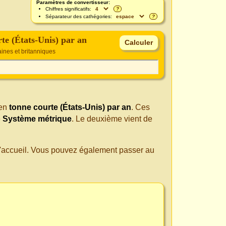
Paramètres de convertisseur:
Chiffres significatifs:
?
Séparateur des cathégories:
?
te (États-Unis) par an
ines et britanniques
en
tonne courte (États-Unis) par an
. Ces
e
Système métrique
. Le deuxième vient de
 d'accueil. Vous pouvez également passer au