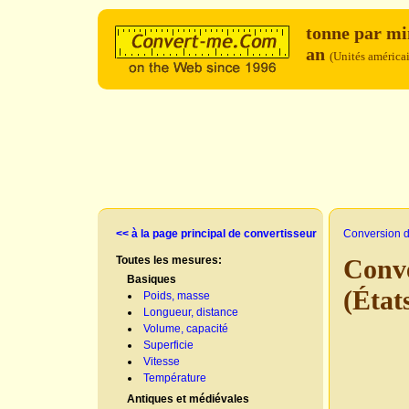
tonne par m
an
(Unités américai
<< à la page principal de convertisseur
Conversion d
Toutes les mesures:
Conve
Basiques
(État
Poids, masse
Longueur, distance
Volume, capacité
Superficie
Vitesse
Température
Antiques et médiévales