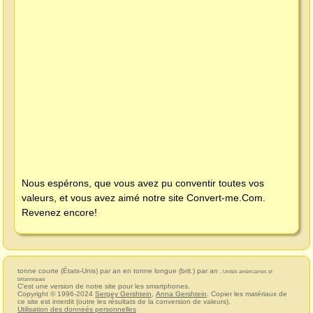
Nous espérons, que vous avez pu conventir toutes vos
valeurs, et vous avez aimé notre site
Convert-me.Com
.
Revenez encore!
tonne courte (États-Unis) par an en tonne longue (brit.) par an
, Unités américaines et
britanniques
C'est une version de notre site pour les smartphones.
Copyright © 1996-2024
Sergey Gershtein
,
Anna Gershtein
. Copier les matériaux de
ce site est interdit (outre les résultats de la conversion de valeurs).
Utilisation des donneés personnelles