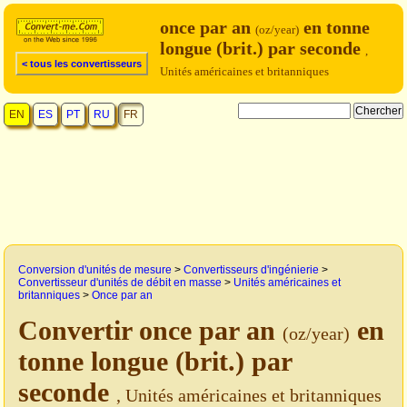
once par an
en tonne
(oz/year)
longue (brit.) par seconde
,
< tous les convertisseurs
Unités américaines et britanniques
EN
ES
PT
RU
FR
Conversion d'unités de mesure
>
Convertisseurs d'ingénierie
>
Convertisseur d'unités de débit en masse
>
Unités américaines et
britanniques
>
Once par an
Convertir once par an
en
(oz/year)
tonne longue (brit.) par
seconde
, Unités américaines et britanniques