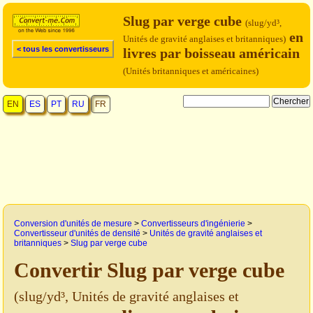
Slug par verge cube
(slug/yd³,
en
Unités de gravité anglaises et britanniques)
< tous les convertisseurs
livres par boisseau américain
(Unités britanniques et américaines)
EN
ES
PT
RU
FR
Conversion d'unités de mesure
>
Convertisseurs d'ingénierie
>
Convertisseur d'unités de densité
>
Unités de gravité anglaises et
britanniques
>
Slug par verge cube
Convertir Slug par verge cube
(slug/yd³, Unités de gravité anglaises et