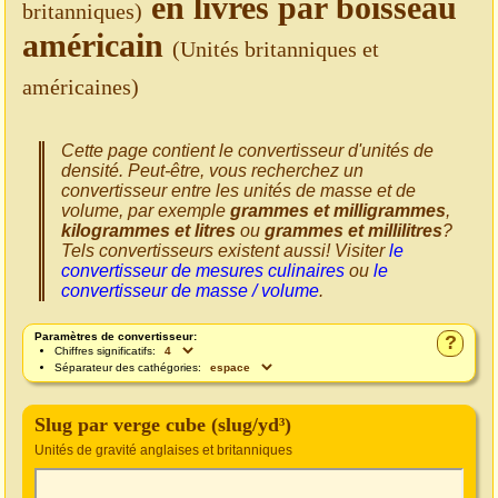
en livres par boisseau
britanniques)
américain
(Unités britanniques et
américaines)
Cette page contient le convertisseur d'unités de
densité. Peut-être, vous recherchez un
convertisseur entre les unités de masse et de
volume, par exemple
grammes et milligrammes
,
kilogrammes et litres
ou
grammes et millilitres
?
Tels convertisseurs existent aussi! Visiter
le
convertisseur de mesures culinaires
ou
le
convertisseur de masse / volume
.
Paramètres de convertisseur:
?
Chiffres significatifs:
Séparateur des cathégories:
Slug par verge cube (slug/yd³)
Unités de gravité anglaises et britanniques