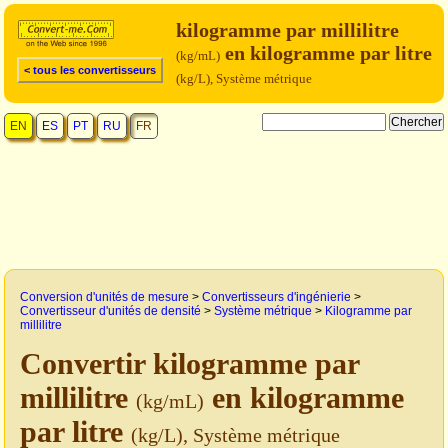
kilogramme par millilitre
en kilogramme par litre
(kg/mL)
< tous les convertisseurs
(kg/L), Système métrique
EN
ES
PT
RU
FR
Conversion d'unités de mesure
>
Convertisseurs d'ingénierie
>
Convertisseur d'unités de densité
>
Système métrique
>
Kilogramme par
millilitre
Convertir kilogramme par
millilitre
en kilogramme
(kg/mL)
par litre
(kg/L), Système métrique