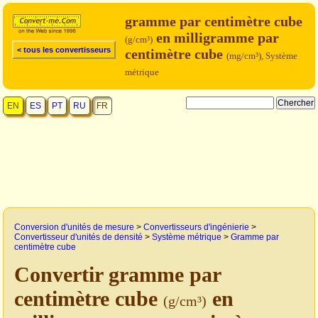
gramme par centimètre cube
en milligramme par
(g/cm³)
< tous les convertisseurs
centimètre cube
(mg/cm³), Système
métrique
EN
ES
PT
RU
FR
Conversion d'unités de mesure
>
Convertisseurs d'ingénierie
>
Convertisseur d'unités de densité
>
Système métrique
>
Gramme par
centimètre cube
Convertir gramme par
centimètre cube
en
(g/cm³)