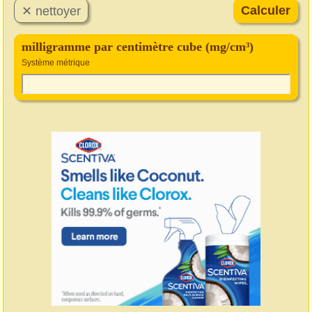
milligramme par centimètre cube (mg/cm³)
Système métrique