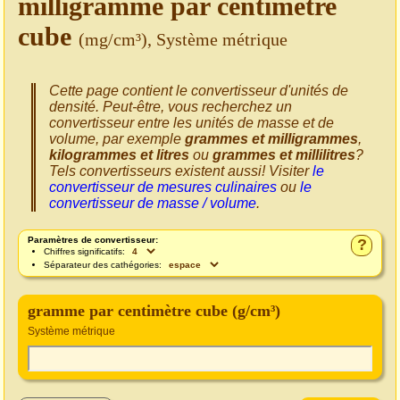
milligramme par centimètre
cube
(mg/cm³), Système métrique
Cette page contient le convertisseur d'unités de
densité. Peut-être, vous recherchez un
convertisseur entre les unités de masse et de
volume, par exemple
grammes et milligrammes
,
kilogrammes et litres
ou
grammes et millilitres
?
Tels convertisseurs existent aussi! Visiter
le
convertisseur de mesures culinaires
ou
le
convertisseur de masse / volume
.
Paramètres de convertisseur:
?
Chiffres significatifs:
Séparateur des cathégories:
gramme par centimètre cube (g/cm³)
Système métrique