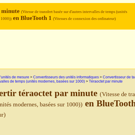
r minute
(Vitesse de transfert basée sur d'autres intervalles de temps (unités
en BlueTooth 1
 1000))
(Vitesses de connexion des ordinateur)
'unités de mesure
>
Convertisseurs des unités informatiques
>
Convertisseur de ta
rvalles de temps (unités modernes, basées sur 1000)
>
Téraoctet par minute
rtir téraoctet par minute
(Vitesse de tra
en BlueToot
nités modernes, basées sur 1000))
ur)