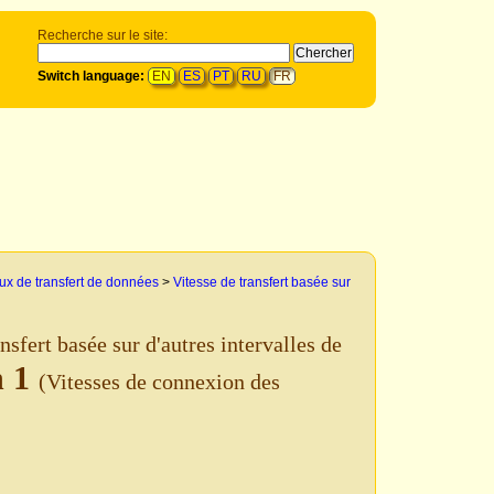
Recherche sur le site:
Switch language:
EN
ES
PT
RU
FR
ux de transfert de données
>
Vitesse de transfert basée sur
nsfert basée sur d'autres intervalles de
h 1
(Vitesses de connexion des