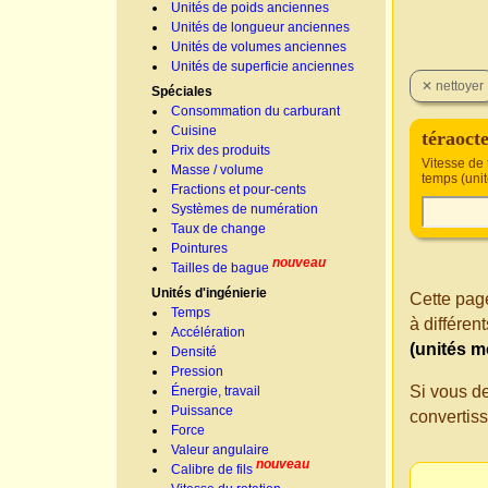
Unités de poids anciennes
Unités de longueur anciennes
Unités de volumes anciennes
Unités de superficie anciennes
Spéciales
Consommation du carburant
Cuisine
téraoct
Prix des produits
Vitesse de 
Masse / volume
temps (uni
Fractions et pour-cents
Systèmes de numération
Taux de change
Pointures
nouveau
Tailles de bague
Unités d'ingénierie
Cette page
Temps
à différe
Accélération
(unités m
Densité
Pression
Si vous d
Énergie, travail
Puissance
convertis
Force
Valeur angulaire
nouveau
Calibre de fils