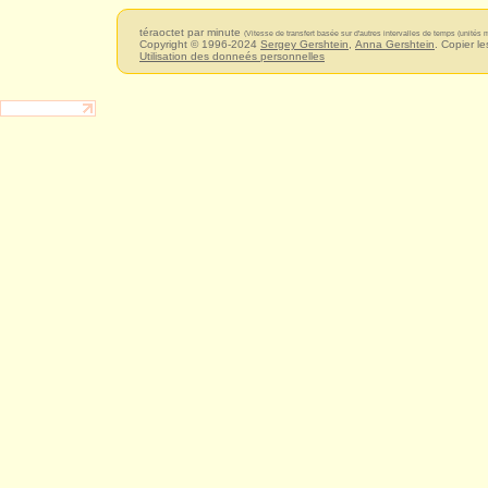
téraoctet par minute
(Vitesse de transfert basée sur d'autres intervalles de temps (unités
Copyright © 1996-2024
Sergey Gershtein
,
Anna Gershtein
. Copier le
Utilisation des donneés personnelles