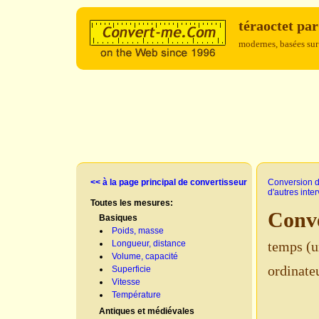
téraoctet pa
modernes, basées sur
<< à la page principal de convertisseur
Conversion d
d'autres inte
Toutes les mesures:
Conve
Basiques
Poids, masse
Longueur, distance
temps (u
Volume, capacité
ordinate
Superficie
Vitesse
Température
Antiques et médiévales