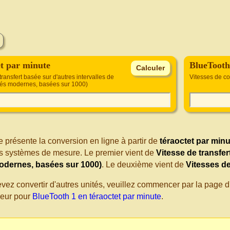
et par minute
BlueTooth
transfert basée sur d'autres intervalles de
Vitesses de c
tés modernes, basées sur 1000)
 présente la conversion en ligne à partir de
téraoctet par minu
nts systèmes de mesure. Le premier vient de
Vitesse de transfer
odernes, basées sur 1000)
. Le deuxième vient de
Vitesses d
evez convertir d'autres unités, veuillez commencer par la page
seur pour
BlueTooth 1 en téraoctet par minute
.