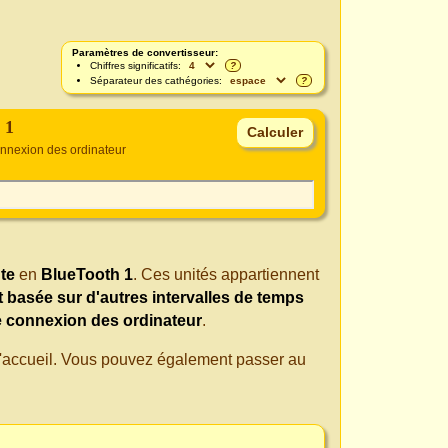
Paramètres de convertisseur:
Chiffres significatifs:
?
Séparateur des cathégories:
?
 1
onnexion des ordinateur
te
en
BlueTooth 1
. Ces unités appartiennent
t basée sur d'autres intervalles de temps
e connexion des ordinateur
.
 d'accueil. Vous pouvez également passer au