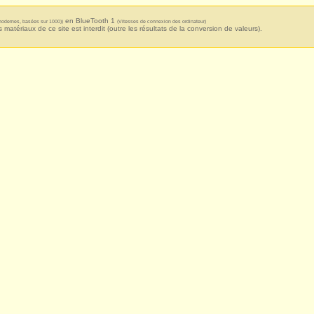
en BlueTooth 1
 modernes, basées sur 1000))
(Vitesses de connexion des ordinateur)
s matériaux de ce site est interdit (outre les résultats de la conversion de valeurs).