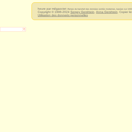
heure par mégaoctet
(Temps de transfert des données (unités modernes, basées sur 1000
Copyright © 1996-2024
Sergey Gershtein
,
Anna Gershtein
. Copier le
Utilisation des donneés personnelles