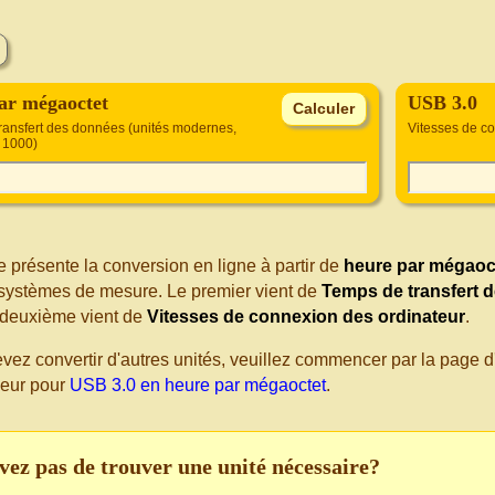
ar mégaoctet
USB 3.0
ransfert des données (unités modernes,
Vitesses de c
 1000)
 présente la conversion en ligne à partir de
heure par mégaoc
s systèmes de mesure. Le premier vient de
Temps de transfert 
 deuxième vient de
Vitesses de connexion des ordinateur
.
evez convertir d'autres unités, veuillez commencer par la page
seur pour
USB 3.0 en heure par mégaoctet
.
vez pas de trouver une unité nécessaire?