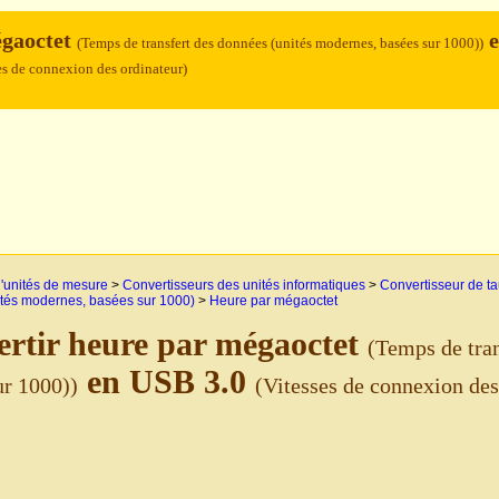
égaoctet
e
(Temps de transfert des données (unités modernes, basées sur 1000))
es de connexion des ordinateur)
'unités de mesure
>
Convertisseurs des unités informatiques
>
Convertisseur de ta
tés modernes, basées sur 1000)
>
Heure par mégaoctet
rtir heure par mégaoctet
(Temps de tran
en USB 3.0
ur 1000))
(Vitesses de connexion des