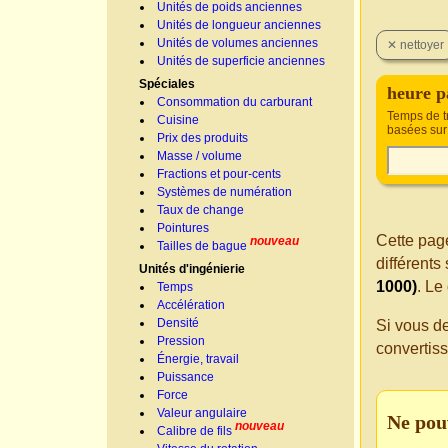
Unités de poids anciennes
Unités de longueur anciennes
Unités de volumes anciennes
Unités de superficie anciennes
Spéciales
heure p
Consommation du carburant
Temps de t
Cuisine
basées sur
Prix des produits
Masse / volume
Fractions et pour-cents
Systèmes de numération
Taux de change
Pointures
Cette page
nouveau
Tailles de bague
différent
Unités d'ingénierie
1000)
. Le
Temps
Accélération
Densité
Si vous d
Pression
convertis
Énergie, travail
Puissance
Force
Valeur angulaire
Ne pou
nouveau
Calibre de fils