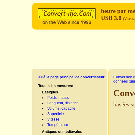
heure par m
USB 3.0
(Vitess
<< à la page principal de convertisseur
Conversion d
données (uni
Toutes les mesures:
Conve
Basiques
Poids, masse
Longueur, distance
basées s
Volume, capacité
Superficie
Vitesse
Température
Antiques et médiévales