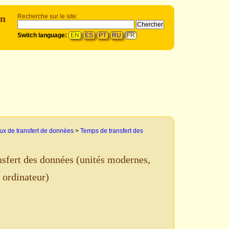
n
Recherche sur le site:
Switch language:
EN
ES
PT
RU
FR
ux de transfert de données
>
Temps de transfert des
sfert des données (unités modernes,
 ordinateur)