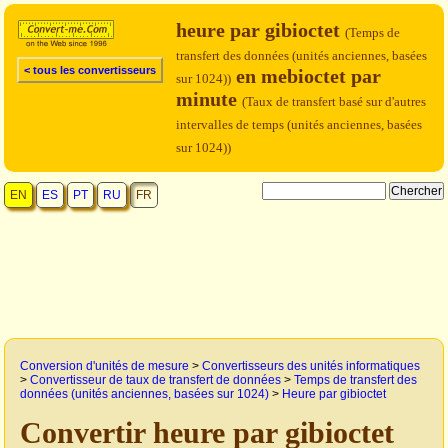
heure par gibioctet
(Temps de
transfert des données (unités anciennes, basées
< tous les convertisseurs
en mebioctet par
sur 1024))
minute
(Taux de transfert basé sur d'autres
intervalles de temps (unités anciennes, basées
sur 1024))
EN
ES
PT
RU
FR
Conversion d'unités de mesure
>
Convertisseurs des unités informatiques
>
Convertisseur de taux de transfert de données
>
Temps de transfert des
données (unités anciennes, basées sur 1024)
>
Heure par gibioctet
Convertir heure par gibioctet