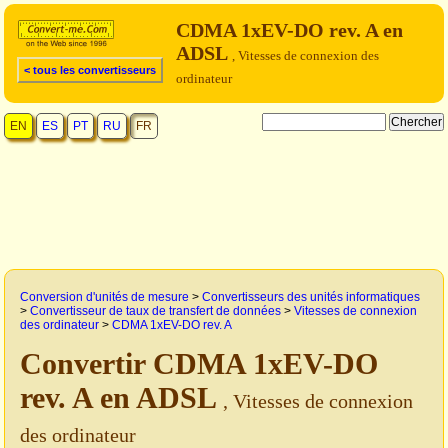
CDMA 1xEV-DO rev. A en
ADSL
, Vitesses de connexion des
< tous les convertisseurs
ordinateur
EN
ES
PT
RU
FR
Conversion d'unités de mesure
>
Convertisseurs des unités informatiques
>
Convertisseur de taux de transfert de données
>
Vitesses de connexion
des ordinateur
>
CDMA 1xEV-DO rev. A
Convertir CDMA 1xEV-DO
rev. A en ADSL
, Vitesses de connexion
des ordinateur