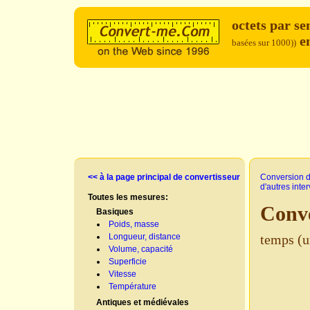
octets par s
e
basées sur 1000))
<< à la page principal de convertisseur
Conversion d
d'autres inte
Toutes les mesures:
Conve
Basiques
Poids, masse
Longueur, distance
temps (u
Volume, capacité
Superficie
Vitesse
Température
Antiques et médiévales