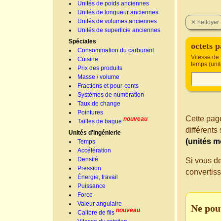
Unités de poids anciennes
Unités de longueur anciennes
Unités de volumes anciennes
Unités de superficie anciennes
Spéciales
octets 
Consommation du carburant
Vitesse de 
Cuisine
temps (uni
Prix des produits
Masse / volume
Fractions et pour-cents
Systèmes de numération
Taux de change
Pointures
Cette page
nouveau
Tailles de bague
différent
Unités d'ingénierie
(unités m
Temps
Accélération
Densité
Si vous d
Pression
convertis
Énergie, travail
Puissance
Force
Valeur angulaire
Ne pou
nouveau
Calibre de fils