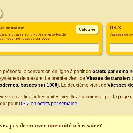
par semaine
DS-3
transfert basée sur d'autres intervalles de
Vitesses de c
tés modernes, basées sur 1000)
 présente la conversion en ligne à partir de
octets par semain
s systèmes de mesure. Le premier vient de
Vitesse de transfert 
odernes, basées sur 1000)
. Le deuxième vient de
Vitesses d
evez convertir d'autres unités, veuillez commencer par la page
seur pour
DS-3 en octets par semaine
.
vez pas de trouver une unité nécessaire?