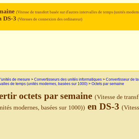
emaine
(Vitesse de transfert basée sur d'autres intervalles de temps (unités modern
n DS-3
(Vitesses de connexion des ordinateur)
'unités de mesure
>
Convertisseurs des unités informatiques
>
Convertisseur de ta
rvalles de temps (unités modernes, basées sur 1000)
>
Octets par semaine
rtir octets par semaine
(Vitesse de transf
en DS-3
nités modernes, basées sur 1000))
(Vites