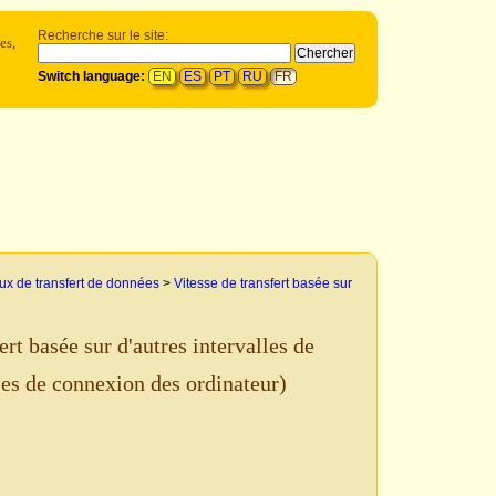
Recherche sur le site:
es,
Switch language:
EN
ES
PT
RU
FR
ux de transfert de données
>
Vitesse de transfert basée sur
ert basée sur d'autres intervalles de
ses de connexion des ordinateur)