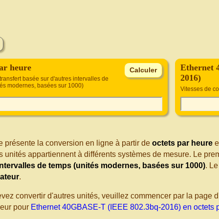
par heure
Ethernet
2016)
transfert basée sur d'autres intervalles de
tés modernes, basées sur 1000)
Vitesses de c
 présente la conversion en ligne à partir de
octets par heure
e
s unités appartiennent à différents systèmes de mesure. Le pre
intervalles de temps (unités modernes, basées sur 1000)
. L
ateur
.
evez convertir d'autres unités, veuillez commencer par la page
seur pour
Ethernet 40GBASE-T (IEEE 802.3bq-2016) en octets 