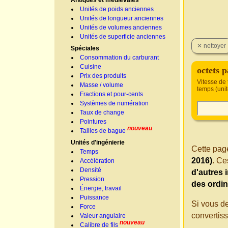
Antiques et médiévales
Unités de poids anciennes
Unités de longueur anciennes
Unités de volumes anciennes
Unités de superficie anciennes
Spéciales
Consommation du carburant
Cuisine
octets 
Prix des produits
Vitesse de 
Masse / volume
temps (uni
Fractions et pour-cents
Systèmes de numération
Taux de change
Pointures
nouveau
Tailles de bague
Unités d'ingénierie
Cette page
Temps
2016)
. Ce
Accélération
Densité
d'autres 
Pression
des ordin
Énergie, travail
Puissance
Si vous d
Force
convertis
Valeur angulaire
nouveau
Calibre de fils