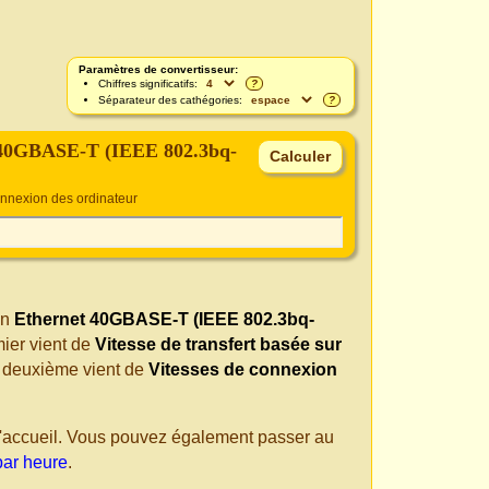
Paramètres de convertisseur:
Chiffres significatifs:
?
Séparateur des cathégories:
?
 40GBASE-T (IEEE 802.3bq-
onnexion des ordinateur
n
Ethernet 40GBASE-T (IEEE 802.3bq-
mier vient de
Vitesse de transfert basée sur
e deuxième vient de
Vitesses de connexion
 d'accueil. Vous pouvez également passer au
par heure
.