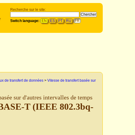
Recherche sur le site:
e
Switch language:
EN
ES
PT
RU
FR
ux de transfert de données
>
Vitesse de transfert basée sur
basée sur d'autres intervalles de temps
BASE-T (IEEE 802.3bq-