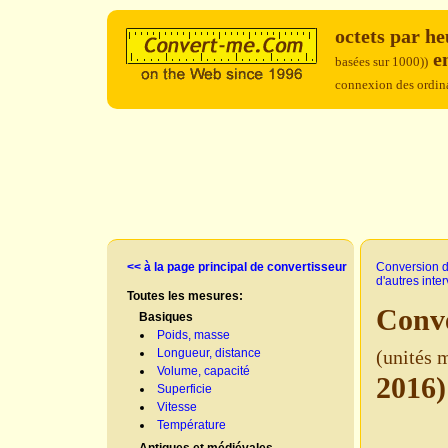
octets par h
en
basées sur 1000))
connexion des ordin
<< à la page principal de convertisseur
Conversion d
d'autres inte
Toutes les mesures:
Conve
Basiques
Poids, masse
Longueur, distance
(unités 
Volume, capacité
2016
Superficie
Vitesse
Température