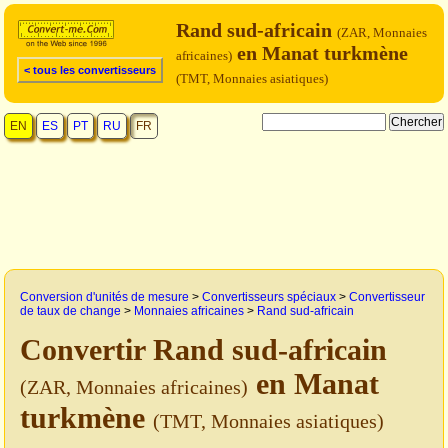
Rand sud-africain
(ZAR, Monnaies
en Manat turkmène
africaines)
< tous les convertisseurs
(TMT, Monnaies asiatiques)
EN
ES
PT
RU
FR
Conversion d'unités de mesure
>
Convertisseurs spéciaux
>
Convertisseur
de taux de change
>
Monnaies africaines
>
Rand sud-africain
Convertir Rand sud-africain
en Manat
(ZAR, Monnaies africaines)
turkmène
(TMT, Monnaies asiatiques)