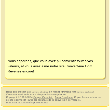
Nous espérons, que vous avez pu conventir toutes vos
valeurs, et vous avez aimé notre site
Convert-me.Com
.
Revenez encore!
Rand sud-africain
en Manat turkmène
(ZAR, Monnaies africaines)
(TMT, Monnaies asiatiques)
C'est une version de notre site pour les smartphones.
Copyright © 1996-2024
Sergey Gershtein
,
Anna Gershtein
. Copier les matériaux de
ce site est interdit (outre les résultats de la conversion de valeurs).
Utilisation des donneés personnelles