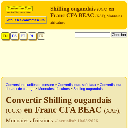
Shilling ougandais
en
(UGX)
Franc CFA BEAC
(XAF), Monnaies
< tous les convertisseurs
africaines
EN
ES
PT
RU
FR
Conversion d'unités de mesure
>
Convertisseurs spéciaux
>
Convertisseur
de taux de change
>
Monnaies africaines
>
Shilling ougandais
Convertir Shilling ougandais
en Franc CFA BEAC
(UGX)
(XAF),
Monnaies africaines
// actualisé:
10/08/2026