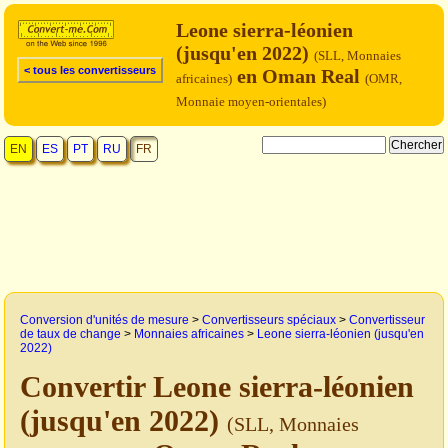
Leone sierra-léonien
(jusqu'en 2022)
(SLL, Monnaies
< tous les convertisseurs
en Oman Real
africaines)
(OMR,
Monnaie moyen-orientales)
EN
ES
PT
RU
FR
Conversion d'unités de mesure
>
Convertisseurs spéciaux
>
Convertisseur
de taux de change
>
Monnaies africaines
>
Leone sierra-léonien (jusqu'en
2022)
Convertir Leone sierra-léonien
(jusqu'en 2022)
(SLL, Monnaies