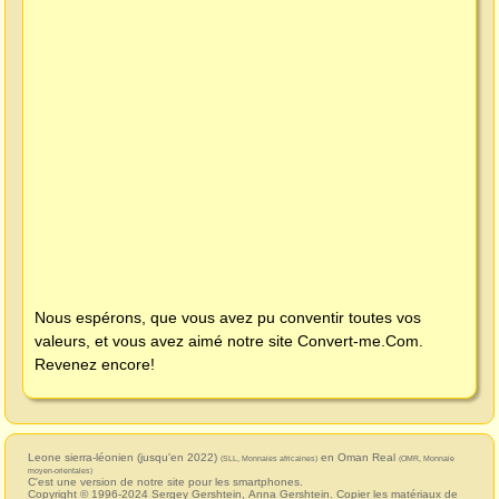
Nous espérons, que vous avez pu conventir toutes vos
valeurs, et vous avez aimé notre site
Convert-me.Com
.
Revenez encore!
Leone sierra-léonien (jusqu'en 2022)
en Oman Real
(SLL, Monnaies africaines)
(OMR, Monnaie
moyen-orientales)
C'est une version de notre site pour les smartphones.
Copyright © 1996-2024
Sergey Gershtein
,
Anna Gershtein
. Copier les matériaux de