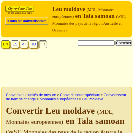
Leu moldave
(MDL, Monnaies
en Tala samoan
européennes)
(WST,
< tous les convertisseurs
Monnaies des pays de la région Australie et
Océanie)
EN
ES
PT
RU
FR
Conversion d'unités de mesure
>
Convertisseurs spéciaux
>
Convertisseur
de taux de change
>
Monnaies européennes
>
Leu moldave
Convertir Leu moldave
(MDL,
en Tala samoan
Monnaies européennes)
(WST, Monnaies des pays de la région Australie