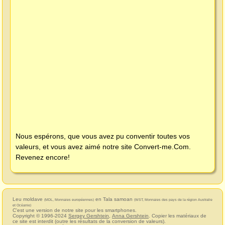
Nous espérons, que vous avez pu conventir toutes vos
valeurs, et vous avez aimé notre site
Convert-me.Com
.
Revenez encore!
Leu moldave
en Tala samoan
(MDL, Monnaies européennes)
(WST, Monnaies des pays de la région Australie
et Océanie)
C'est une version de notre site pour les smartphones.
Copyright © 1996-2024
Sergey Gershtein
,
Anna Gershtein
. Copier les matériaux de
ce site est interdit (outre les résultats de la conversion de valeurs).