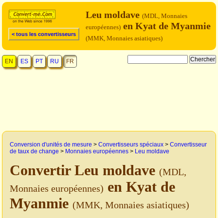
Leu moldave
(MDL, Monnaies
en Kyat de Myanmie
européennes)
< tous les convertisseurs
(MMK, Monnaies asiatiques)
EN
ES
PT
RU
FR
Conversion d'unités de mesure
>
Convertisseurs spéciaux
>
Convertisseur
de taux de change
>
Monnaies européennes
>
Leu moldave
Convertir Leu moldave
(MDL,
en Kyat de
Monnaies européennes)
Myanmie
(MMK, Monnaies asiatiques)