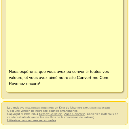
Nous espérons, que vous avez pu conventir toutes vos
valeurs, et vous avez aimé notre site
Convert-me.Com
.
Revenez encore!
Leu moldave
en Kyat de Myanmie
(MDL, Monnaies européennes)
(MMK, Monnaies asiatiques)
C'est une version de notre site pour les smartphones.
Copyright © 1996-2024
Sergey Gershtein
,
Anna Gershtein
. Copier les matériaux de
ce site est interdit (outre les résultats de la conversion de valeurs).
Utilisation des donneés personnelles